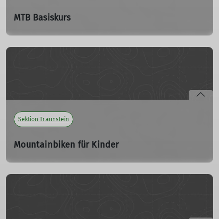
MTB Basiskurs
Erhöhung der Fahrsicherheit: Grundposition, Bremsen
auf unterschiedlichen Belägen
Sa. 25.05.2024, 09:00 - 17:00 Uhr
Kurvenfahrt, Gleichgewicht, Anfahren am Berg, kleine
Hindernisse überwinden usw.
mehr erfahren
Sektion Traunstein
Mountainbiken für Kinder
Balance, Kontrolle, Sicherheit, Spaß - Fahrtechniktraining
für Kinder von 8-14 Jahren
Sa. 29.06.2024, 09:00 - 13:00 Uhr
Grundkenntnisse zu Bremsen, Balance, Kurven-, Bergab-
und Bergauffahrt werden spielerisch in der Gruppe
erlernt