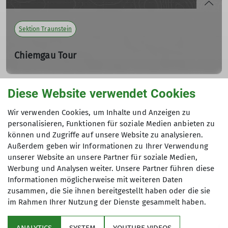
mehr erfahren
Sektion Traunstein
Chiemgau Tour
Entdeckungsreise vor der Haustür durch die Chiemgauer
Alpen
Diese Website verwendet Cookies
Sa. 14.09.2024, 09:00 Uhr - So. 15.09.2024, 17:00 Uhr
Andere Themen
Samstag - Sonntag, 14.-15. September 2024:
Wir verwenden Cookies, um Inhalte und Anzeigen zu
Entdeckungsreise vor der Haustür durch die Chiemgauer
personalisieren, Funktionen für soziale Medien anbieten zu
Events
Newsfeed
Sektion Bad Reichenhall
Alpen. 2 Tage (mit Übernachtung) auf neuen Wegen
können und Zugriffe auf unsere Website zu analysieren.
durch die Heimat. Gute Kondition und Fahrtechnik
Sektion Berchtesgaden
Sektion Laufen
Sektion Teisendorf
Außerdem geben wir Informationen zu Ihrer Verwendung
erforderlich. Ca. 40km und 1800hm pro Tag.
unserer Website an unsere Partner für soziale Medien,
Sektion Traunstein
Sektion Trostberg
Suedostbayernbike
Schwierigkeit: S2 - S3 Trails. Tour hat kurze Schiebe-/
Werbung und Analysen weiter. Unsere Partner führen diese
Tragepassagen (<400hm). Treffpunkt und weitere Details
Informationen möglicherweise mit weiteren Daten
werden bekannt gegeben. Teilnehmeranzahl: Max. 6
zusammen, die Sie ihnen bereitgestellt haben oder die sie
Personen. Teilnahme mit E-Bike nicht möglich.
im Rahmen Ihrer Nutzung der Dienste gesammelt haben.
Sektion
Tourpauschale 10€/Tag zzgl. Übernachtungs- und
Verpflegungskosten.