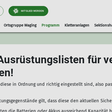
MITGLIED WERDEN
Ortsgruppe Waging
Programm
Kletteranlagen
Sektionsh
Arbeitsgebiet Wege
Ausrüstungslisten
Leihausrüstung
Tourenleiter
Kletterhalle-Waging
Artikel und Berichte
faq
e Ausrüstungslisten für 
Hallenbelegung (extern)
Kinderklettern
en!
diese in Ordnung und richtig eingestellt sind, also pas
stungsgegenstände gilt, dass diese den aktuellen Sic
eräten die Batterien oder Akkus ausreichend Kapazität 