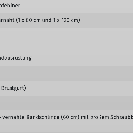
afebiner
rnäht (1 x 60 cm und 1 x 120 cm)
undausrüstung
. Brustgurt)
 – vernähte Bandschlinge (60 cm) mit großem Schraubka