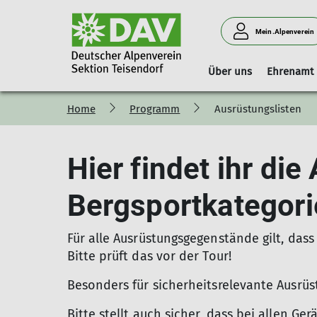
Mein.Alpenverein
Über uns
Ehrenamt
Home
Programm
Ausrüstungslisten
Vorstand
Geschäftsstelle
Boulderhalle Teisendorf
Hinweise
Vorstandschaft
Mitgliedschaft
Reservierungskalender (extern)
Hier findet ihr di
Kilterboard
Bergsportkategori
Für alle Ausrüstungsgegenstände gilt, dass 
Bitte prüft das vor der Tour!
Besonders für sicherheitsrelevante Ausrü
Bitte stellt auch sicher, dass bei allen G