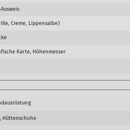
-Ausweis
ille, Creme, Lippensalbe)
cke
rafische Karte, Höhenmesser
undausrüstung
, Hüttenschuhe