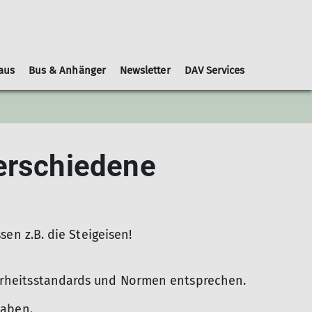
aus
Bus & Anhänger
Newsletter
DAV Services
Leihausrüstung
Schwierigkeitsbewertungen
Geschäftsordnung
Kooperationspartner
Gruppen
Nachrichtenblätter
verschiedene
sen z.B. die Steigeisen!
herheitsstandards und Normen entsprechen.
haben.