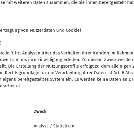
chen Alpenvereins e.V. Sämtliche Inhalte der Website 
se mit weiteren Daten zusammen, die Sie ihnen bereitgestellt ha
ertragung von Nutzerdaten und Cookie)
g
Stelle führt Analysen über das Verhalten ihrer Kunden im Rahmen
oweit sie uns ihre Einwilligung erteilen. Zu diesem Zweck werde
llt. Die Erstellung der Nutzungsprofile erfolgt zu dem alleinigen 
. Rechtsgrundlage für die Verarbeitung ihrer Daten ist Art. 6 Abs. 
tige Infos
Partner
n eigens bereitgestelltes System ein. Es werden keine Daten an D
erarbeitet.
er
Südostbayernbike
ageberichte
Predigtstuhlbahn
ices
Stoisseralm
Zweck
lfe am Berg
Analyse / Statistiken