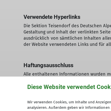
Verwendete Hyperlinks
Die Sektion Teisendorf des Deutschen Alpen
Gestaltung und Inhalt der verlinkten Seite
ausdrücklich von sämtlichen Inhalten aller 
der Website verwendeten Links und für all
Haftungsausschluss
Alle enthaltenen Informationen wurden mit
kann trotzdem nicht für Schäden haftbar
Diese Website verwendet Cook
Für die Richtigkeit und Vollständigkeit de
Gewähr übernommen.
Wir verwenden Cookies, um Inhalte und Anzeigen 
analysieren. Außerdem geben wir Informationen 