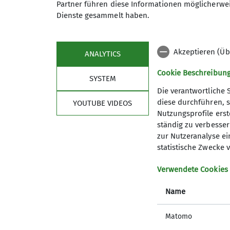
Copyright by Sektion Teisendorf
des Deuts
Partner führen diese Informationen möglicherwei
Freigabe verwendet werden.
Dienste gesammelt haben.
Akzeptieren (Üb
ANALYTICS
Cookie Beschreibun
SYSTEM
Die verantwortliche 
diese durchführen, s
YOUTUBE VIDEOS
Nutzungsprofile erste
ständig zu verbessern
Sektion
wich
zur Nutzeranalyse ei
statistische Zwecke v
Geschäftsstelle
Bergwett
Verwendete Cookies
Mitglied werden
Lawinenl
Satzung
DAV Serv
Name
Artikel und Berichte
Erste Hi
Matomo