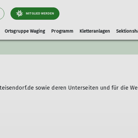
MITGLIED WERDEN
Ortsgruppe Waging
Programm
Kletteranlagen
Sektionsh
Arbeitsgebiet Wege
Ausrüstungslisten
Leihausrüstung
Tourenleiter
Kletterhalle-Waging
Artikel und Berichte
faq
Hallenbelegung (extern)
Kinderklettern
-teisendorf.de
sowie deren Unterseiten und für die We