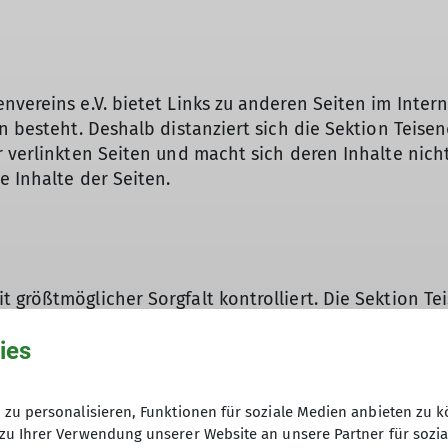
vereins e.V. bietet Links zu anderen Seiten im Interne
n besteht. Deshalb distanziert sich die Sektion Teise
verlinkten Seiten und macht sich deren Inhalte nicht z
e Inhalte der Seiten.
 größtmöglicher Sorgfalt kontrolliert. Die Sektion Te
 gemacht werden, die im Zusammenhang mit der Verwe
ies
r durch Hyperlinks/ "Links" vermittelten sowie der In
zu personalisieren, Funktionen für soziale Medien anbieten zu k
zu Ihrer Verwendung unserer Website an unsere Partner für sozi