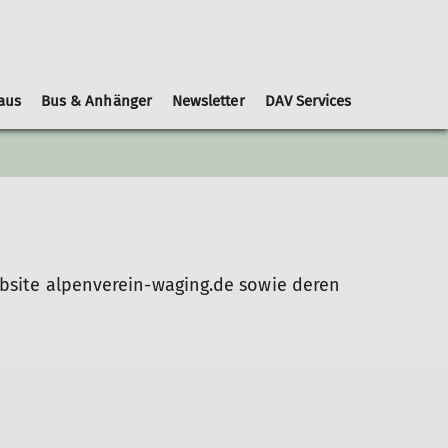
aus
Bus & Anhänger
Newsletter
DAV Services
Leihausrüstung
Schwierigkeitsbewertungen
Geschäftsordnung
Kooperationspartner
Gruppen
Nachrichtenblätter
bsite
alpenverein-waging.de sowie deren