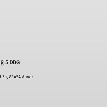
d § 5 DDG
l 5a, 83454 Anger