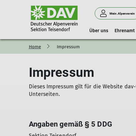
Mein.Alpenverein
Über uns
Ehrenamt
Home
Impressum
Vorstand
Geschäftsstelle
Boulderhalle Teisendorf
Hinweise
Vorstandschaft
Mitgliedschaft
Reservierungskalender (extern)
Impressum
Kilterboard
Dieses Impressum gilt für die Website dav
Unterseiten.
Angaben gemäß § 5 DDG
Sektion Teisendorf