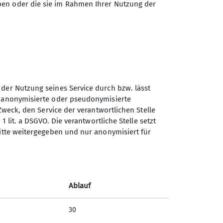
dürfen nur nach vorheriger schriftlicher
ben oder die sie im Rahmen Ihrer Nutzung der
 der Nutzung seines Service durch bzw. lässt
n anonymisierte oder pseudonymisierte
Zweck, den Service der verantwortlichen Stelle
Sektion Teisendorf des
1 lit. a DSGVO. Die verantwortliche Stelle setzt
Deutschen Alpenvereins e.V.
ritte weitergegeben und nur anonymisiert für
Steinwenderstraße 1
83317 Teisendorf
Telefon +4986666177
Ablauf
Kontakt
30