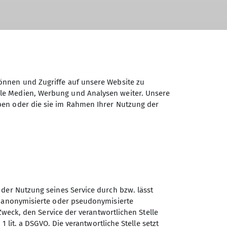
önnen und Zugriffe auf unsere Website zu
ale Medien, Werbung und Analysen weiter. Unsere
ben oder die sie im Rahmen Ihrer Nutzung der
unstein
Sektion Trostberg
Suedostbayernbike
 der Nutzung seines Service durch bzw. lässt
n anonymisierte oder pseudonymisierte
Zweck, den Service der verantwortlichen Stelle
Sektion Teisendorf des
1 lit. a DSGVO. Die verantwortliche Stelle setzt