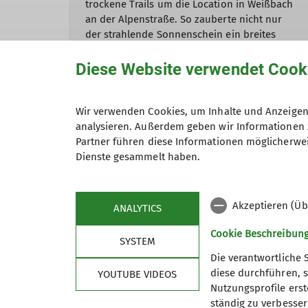
trockene Trails um die Location in Weißbach
an der Alpenstraße. So zauberte nicht nur
der strahlende Sonnenschein ein breites
Grinsen in die Gesichter der trailhungrigen
Mountainbiker.
Diese Website verwendet Cook
mehr erfahren
Wir verwenden Cookies, um Inhalte und Anzeigen 
analysieren. Außerdem geben wir Informationen 
Partner führen diese Informationen möglicherwei
Dienste gesammelt haben.
Andere Themen
Akzeptieren (Üb
ANALYTICS
Events
Newsfeed
Sektion Bad Reichenhall
Sek
Cookie Beschreibun
SYSTEM
Die verantwortliche 
diese durchführen, s
YOUTUBE VIDEOS
Nutzungsprofile erste
ständig zu verbessern