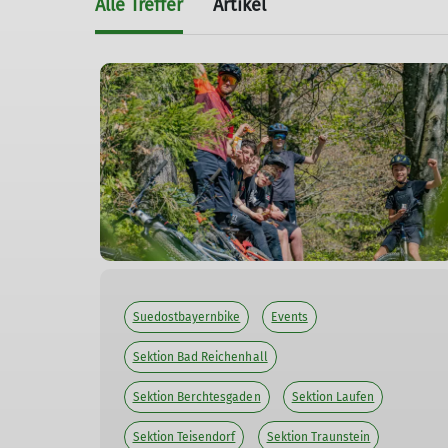
Alle Treffer
Artikel
Suedostbayernbike
Events
Sektion Bad Reichenhall
Sektion Berchtesgaden
Sektion Laufen
Sektion Teisendorf
Sektion Traunstein