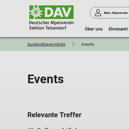
Mein.Alpenverein
Über uns
Ehrenamt
Suedostbayernbike
Events
Vorstand
Geschäftsstelle
Boulderhalle Teisendorf
Hinweise
Vorstandschaft
Mitgliedschaft
Reservierungskalender (extern)
Kilterboard
Events
Relevante Treffer