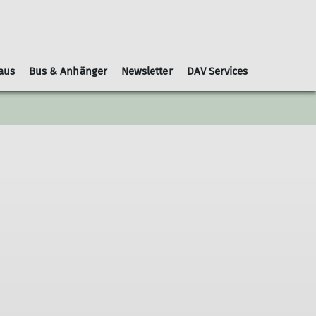
aus
Bus & Anhänger
Newsletter
DAV Services
Leihausrüstung
Schwierigkeitsbewertungen
Geschäftsordnung
Kooperationspartner
Gruppen
Nachrichtenblätter