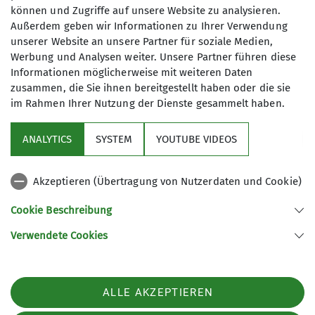
Mühlbacher Skigebiet und dort über
können und Zugriffe auf unsere Website zu analysieren.
verschiedene Pisten bis zum Treffpunkt an der
Außerdem geben wir Informationen zu Ihrer Verwendung
Zapferlalm. Zu viert genoss man die fast 4 km
unserer Website an unsere Partner für soziale Medien,
lange Familienabfahrt nach Mühlbach, während
Werbung und Analysen weiter. Unsere Partner führen diese
die andern 11 zu den Fahrzeugen aufstiegen. Alle
Informationen möglicherweise mit weiteren Daten
zusammen, die Sie ihnen bereitgestellt haben oder die sie
waren sich einig: so eine Panoramatour findet
im Rahmen Ihrer Nutzung der Dienste gesammelt haben.
man nicht leicht, besonders bei der derzeitigen
Schneelage. Und: eine tolle Gruppe mit vielen
ANALYTICS
SYSTEM
YOUTUBE VIDEOS
neuen Gesichtern! Danke nochmal an Sepp, der
sich wegen der hohen Teilnehmerzahl als
zusätzlicher Tourenleiter zur Verfügung stellte.
Akzeptieren (Übertragung von Nutzerdaten und Cookie)
Bericht und Tourenleiter: Alois; Fotos: Cordula und
Cookie Beschreibung
Alois
Verwendete Cookies
ALLE AKZEPTIEREN