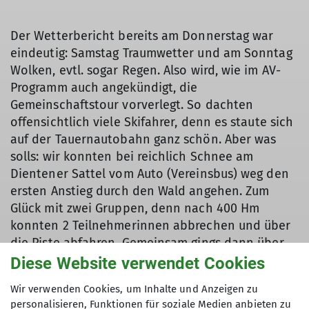
Der Wetterbericht bereits am Donnerstag war
eindeutig: Samstag Traumwetter und am Sonntag
Wolken, evtl. sogar Regen. Also wird, wie im AV-
Programm auch angekündigt, die
Gemeinschaftstour vorverlegt. So dachten
offensichtlich viele Skifahrer, denn es staute sich
auf der Tauernautobahn ganz schön. Aber was
solls: wir konnten bei reichlich Schnee am
Dientener Sattel vom Auto (Vereinsbus) weg den
ersten Anstieg durch den Wald angehen. Zum
Glück mit zwei Gruppen, denn nach 400 Hm
konnten 2 Teilnehmerinnen abbrechen und über
die Piste abfahren. Gemeinsam gings dann über
wunderschönes Tourengelände weiter über das
Diese Website verwendet Cookies
Kollmannsegg, den Ahornstein, das
Wir verwenden Cookies, um Inhalte und Anzeigen zu
Schneebergkreuz und den Schneeberg ins
personalisieren, Funktionen für soziale Medien anbieten zu