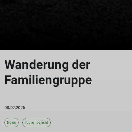
© DAV Teisendorf
© DAV Teisendorf
© DAV Teisendorf
Wanderung der
Familiengruppe
08.02.2026
News
Tourenbericht