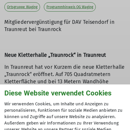
Ortsgruppe Waging
Programmhinweis OG Waging
Mitgliedervergünstigung für DAV Teisendorf in
Traunreut bei Traunrock
Neue Kletterhalle „Traunrock“ in Traunreut
In Traunreut hat vor Kurzem die neue Kletterhalle
„Traunrock“ eröffnet. Auf 705 Quadratmetern
Kletterfläche und bei 13 Metern Wandhöhe
warten 57 abwechslungsreiche Kletterlinien auf
Diese Website verwendet Cookies
alle, die gerne in die Höhe gehen. Ein 160
Quadratmeter großer Boulderbereich ergänzt das
Wir verwenden Cookies, um Inhalte und Anzeigen zu
Angebot perfekt.
personalisieren, Funktionen für soziale Medien anbieten zu
können und Zugriffe auf unsere Website zu analysieren.
Unser Vorstang Georg hat die Halle bereits
Außerdem geben wir Informationen zu Ihrer Verwendung
Besucht – und war begeistert von der modernen
unserer Website an unsere Partner für soziale Medien,