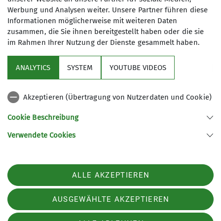
Werbung und Analysen weiter. Unsere Partner führen diese
Ausstattung, sowie den Interessanten Routen..
Informationen möglicherweise mit weiteren Daten
Besonders freut uns, dass wir mit den Betreibern
zusammen, die Sie ihnen bereitgestellt haben oder die sie
vergünstigte Eintrittspreise für unsere Mitglieder
im Rahmen Ihrer Nutzung der Dienste gesammelt haben.
vereinbaren konnten.
ANALYTICS
SYSTEM
YOUTUBE VIDEOS
Bitte zeigt hierzu an der Kasse euren DAV-Ausweis
der Sektion Teisendorf, um den ermäßigten
Eintritt zu erhalten.
Akzeptieren (Übertragung von Nutzerdaten und Cookie)
Wir wünschen allen viel Spaß und Freude beim
Cookie Beschreibung
Klettern in der Traunrock-Halle!
Verwendete Cookies
Infos unter:
www.traunrock.de
Unsere Preise:
ALLE AKZEPTIEREN
Erwachsene: Tageskarte 14,-€, 11er-Karte 140,- €,
Monatskarte: 65,- €
AUSGEWÄHLTE AKZEPTIEREN
Ermäßigt (12-17 Jahre, Schüler, Studenten, Azubis,
Empfänger von Bürgergeld, FSJ,