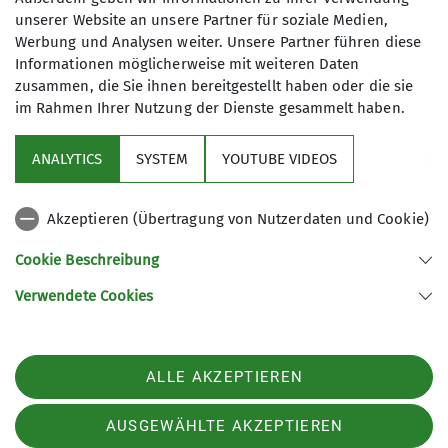
von Touristen überlaufen ist. Jetzt – im Herbst ist
unserer Website an unsere Partner für soziale Medien,
es sehr viel ruhiger und es lohnt sich die
Werbung und Analysen weiter. Unsere Partner führen diese
Schönheit der Bergwelt ringsum zu betrachten,
Informationen möglicherweise mit weiteren Daten
der begeisternde Blick hinunter ins Tal und
zusammen, die Sie ihnen bereitgestellt haben oder die sie
hinüber zu Göll und Watzmann.
im Rahmen Ihrer Nutzung der Dienste gesammelt haben.
Bis 1937 war der Berg noch unberührt, keine
ANALYTICS
SYSTEM
YOUTUBE VIDEOS
Straße, die in die Landschaft gepflastert wurde,
kein Kehlsteinhaus, dass auf dem Bergrücken
thront – nur ein steiler Pfad, der über einen
Akzeptieren (Übertragung von Nutzerdaten und Cookie)
steilen Bergrücken namens Kehlriedel nach oben
Cookie Beschreibung
führt.
Verwendete Cookies
Und über genau diesen “Riedel” sind wir in ca. 3
Stunden – einsam- bis zur Buswendeplattform auf
den Kehlstein gestiegen. Auf dem Gipfel genossen
ALLE AKZEPTIEREN
wir unserer Brotzeit und faszinierende Ausblicke
in die Göll-Westwand, bevor wir uns an den
AUSGEWÄHLTE AKZEPTIEREN
Abstieg machten.