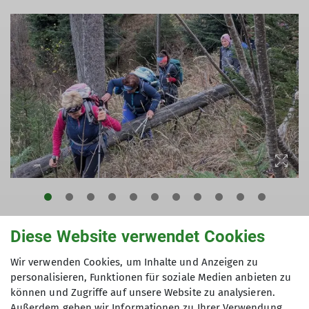
Diese Website verwendet Cookies
An einem schönen Herbsttag haben wir uns auf
den Weg gemacht, um den Kehlstein zu besteigen.
Wir verwenden Cookies, um Inhalte und Anzeigen zu
In den Sommermonaten ein Berg, der aufgrund
personalisieren, Funktionen für soziale Medien anbieten zu
können und Zugriffe auf unsere Website zu analysieren.
des Busverkehrs auf der Kehlsteinstraße völlig
Außerdem geben wir Informationen zu Ihrer Verwendung