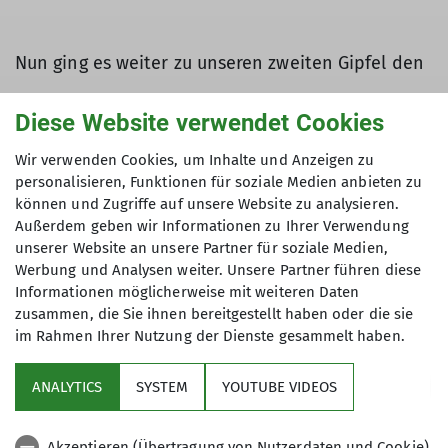
Nun ging es weiter zu unseren zweiten Gipfel den
Mahdlgupf, der mit 1261 Metern der höchste
Diese Website verwendet Cookies
Punkt der Tour ist. Auch hier wird man mit einem
beeindruckenden Panorama belohnt, das weit
Wir verwenden Cookies, um Inhalte und Anzeigen zu
über die umliegenden Täler und Seen reicht.
personalisieren, Funktionen für soziale Medien anbieten zu
können und Zugriffe auf unsere Website zu analysieren.
Außerdem geben wir Informationen zu Ihrer Verwendung
unserer Website an unsere Partner für soziale Medien,
Der nächste Abschnitt führt zum Großen
Werbung und Analysen weiter. Unsere Partner führen diese
Schoberstein mit 1037m, der einen einzigartigen
Informationen möglicherweise mit weiteren Daten
Blick auf den Attersee und den Mondsee bietet.
zusammen, die Sie ihnen bereitgestellt haben oder die sie
Besonders an sonnigen Tagen ist die Aussicht
im Rahmen Ihrer Nutzung der Dienste gesammelt haben.
einfach spektakulär. Allerdings ist an solchen
Tagen auch mit mehr Wanderern zu rechnen, was
ANALYTICS
SYSTEM
YOUTUBE VIDEOS
die Wege teilweise etwas belebt macht. Der Gipfel
des Großen Schoberstein lädt zu einer weiteren
Akzeptieren (Übertragung von Nutzerdaten und Cookie)