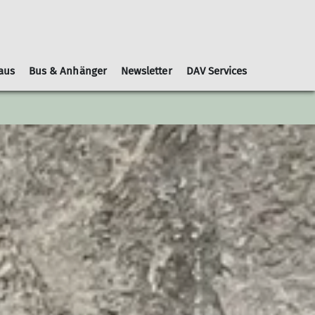
aus
Bus & Anhänger
Newsletter
DAV Services
Leihausrüstung
Schwierigkeitsbewertungen
Geschäftsordnung
Kooperationspartner
Gruppen
Nachrichtenblätter