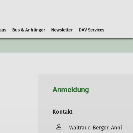
aus
Bus & Anhänger
Newsletter
DAV Services
Leihausrüstung
Schwierigkeitsbewertungen
Geschäftsordnung
Kooperationspartner
Gruppen
Nachrichtenblätter
Anmeldung
Kontakt
Waltraud Berger, Anni