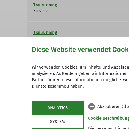
Trailrunning
23.09.2026
Trailrunning
30.09.2026
Diese Website verwendet Cook
Trailrunning
Wir verwenden Cookies, um Inhalte und Anzeigen 
07.10.2026
analysieren. Außerdem geben wir Informationen 
Partner führen diese Informationen möglicherwei
Dienste gesammelt haben.
Trailrunning
14.10.2026
Akzeptieren (Üb
ANALYTICS
Cookie Beschreibun
SYSTEM
Die verantwortliche 