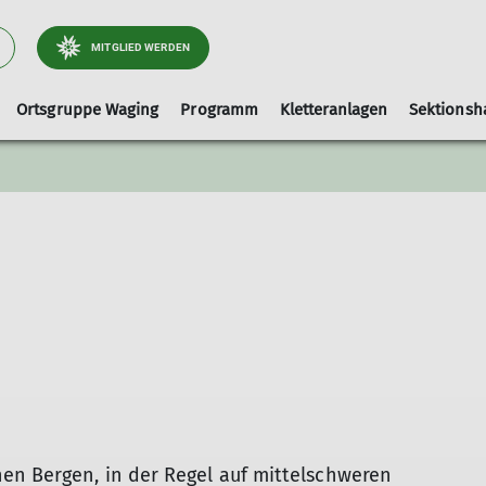
MITGLIED WERDEN
Ortsgruppe Waging
Programm
Kletteranlagen
Sektionsh
Arbeitsgebiet Wege
Ausrüstungslisten
Leihausrüstung
Tourenleiter
Kletterhalle-Waging
Artikel und Berichte
faq
Hallenbelegung (extern)
Kinderklettern
en Bergen, in der Regel auf mittelschweren