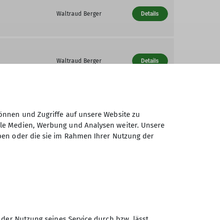
Waltraud Berger
Details
Waltraud Berger
Details
Waltraud Berger
Details
önnen und Zugriffe auf unsere Website zu
ale Medien, Werbung und Analysen weiter. Unsere
ben oder die sie im Rahmen Ihrer Nutzung der
Waltraud Berger
Details
 der Nutzung seines Service durch bzw. lässt