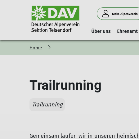
Mein.Alpenverein
Über uns
Ehrenamt
Home
Vorstand
Geschäftsstelle
Boulderhalle Teisendorf
Hinweise
Vorstandschaft
Mitgliedschaft
Reservierungskalender (extern)
Kilterboard
Trailrunning
Trailrunning
Gemeinsam laufen wir in unseren heimisch