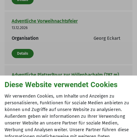
Adventliche Vorweihnachtsfeier
13.12.2026
Organisation
Georg Eckart
Details
Adventliche Platzerltour zur Höllenbachalm (787 m)
17.12.2026
Diese Website verwendet Cookies
Organisation
Helmut Huber
Wir verwenden Cookies, um Inhalte und Anzeigen zu
personalisieren, Funktionen für soziale Medien anbieten zu
Details
können und Zugriffe auf unsere Website zu analysieren.
Außerdem geben wir Informationen zu Ihrer Verwendung
unserer Website an unsere Partner für soziale Medien,
Kinderskikurs
Werbung und Analysen weiter. Unsere Partner führen diese
19.12.2026
Informationen möglicherweise mit weiteren Daten