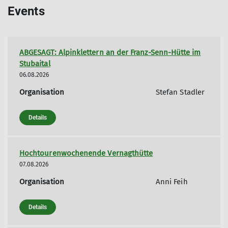
Events
ABGESAGT: Alpinklettern an der Franz-Senn-Hütte im
Stubaital
06.08.2026
Organisation
Stefan Stadler
Details
Hochtourenwochenende Vernagthütte
07.08.2026
Organisation
Anni Feih
Details