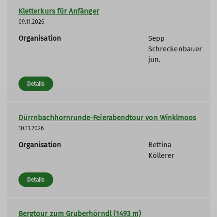
Kletterkurs für Anfänger
09.11.2026
Organisation
Sepp
Schreckenbauer
jun.
Details
Dürrnbachhornrunde-Feierabendtour von Winklmoos
10.11.2026
Organisation
Bettina
Köllerer
Details
Bergtour zum Gruberhörndl (1493 m)