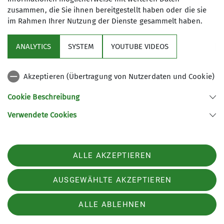
zusammen, die Sie ihnen bereitgestellt haben oder die sie
Organisation
Heinrich
im Rahmen Ihrer Nutzung der Dienste gesammelt haben.
Riesemann
ANALYTICS
SYSTEM
YOUTUBE VIDEOS
Details
Akzeptieren (Übertragung von Nutzerdaten und Cookie)
Eingehskitour mit LVS-Übung
Cookie Beschreibung
27.12.2026
Organisation
Armin
Verwendete Cookies
Scheuerecker
Details
ALLE AKZEPTIEREN
AUSGEWÄHLTE AKZEPTIEREN
Eingehskitour mit LVS-Übung
28.12.2026
ALLE ABLEHNEN
Organisation
Tobias Krittian