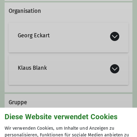
Organisation
Georg Eckart
+49 8656 983933
Klaus Blank
+49 151 10741699
georg.eckart@dav-teisendorf.de
08666-6229
Gruppe
Qualifikationen
Diese Website verwendet Cookies
Ämter
Sektion Teisendorf
Wir verwenden Cookies, um Inhalte und Anzeigen zu
Trainer*in B Alpinklettern
Bewirtung DAV-Heim Teisendorf
personalisieren, Funktionen für soziale Medien anbieten zu