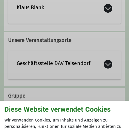
+49 8656 983933
Klaus Blank
+49 151 10741699
georg.eckart@dav-teisendorf.de
08666-6229
Unsere Veranstaltungsorte
Qualifikationen
Ämter
Geschäftsstelle DAV Teisendorf
Trainer*in B Alpinklettern
Bewirtung DAV-Heim Teisendorf
Ämter
Steinwenderstraße 1
83317 Teisendorf
Gruppe
1. Vorsitzende*r
Diese Website verwendet Cookies
Sektion Teisendorf
Wir verwenden Cookies, um Inhalte und Anzeigen zu
personalisieren, Funktionen für soziale Medien anbieten zu