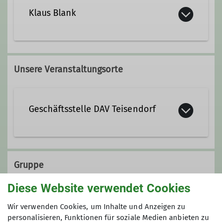
+49 8656 983933
Klaus Blank
+49 151 10741699
georg.eckart@dav-teisendorf.de
08666-6229
Unsere Veranstaltungsorte
Qualifikationen
Ämter
Geschäftsstelle DAV Teisendorf
Trainer*in B Alpinklettern
Bewirtung DAV-Heim Teisendorf
Ämter
Steinwenderstraße 1
83317 Teisendorf
Gruppe
1. Vorsitzende*r
Diese Website verwendet Cookies
Sektion Teisendorf
Wir verwenden Cookies, um Inhalte und Anzeigen zu
personalisieren, Funktionen für soziale Medien anbieten zu