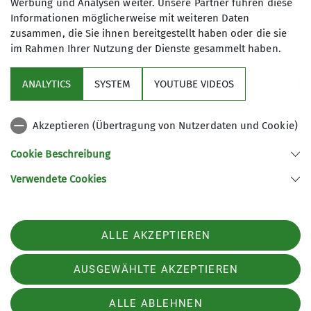
Werbung und Analysen weiter. Unsere Partner führen diese
Trainer*in B Alpinklettern
Informationen möglicherweise mit weiteren Daten
zusammen, die Sie ihnen bereitgestellt haben oder die sie
im Rahmen Ihrer Nutzung der Dienste gesammelt haben.
Ämter
Sektion
ANALYTICS
SYSTEM
YOUTUBE VIDEOS
1. Vorsitzende*r
wichtige Infos
Akzeptieren (Übertragung von Nutzerdaten und Cookie)
Partner
Cookie Beschreibung
Verwendete Cookies
Sektion Teisendorf des Deutschen Alpenvereins e.V.
Steinwenderstraße 1
83317 Teisendorf
ALLE AKZEPTIEREN
Telefon +4986666177
Kontakt
AUSGEWÄHLTE AKZEPTIEREN
ALLE ABLEHNEN
Impressum
Datenschutz
Datenschutz-Einstellungen