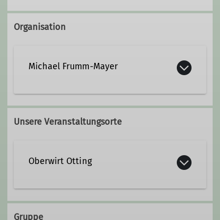
Organisation
Michael Frumm-Mayer
+49 8681 1824
Unsere Veranstaltungsorte
+49 151 51621764
michael.frumm-mayer@dav-
Oberwirt Otting
teisendorf.de
Qualifikationen
Gruppe