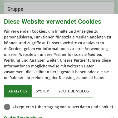
Seestraße 2
Qualifikationen
83329 Waging am See
Gruppe
Wanderleiter*in
Diese Website verwendet Cookies
Ortsgruppe Waging
Wir verwenden Cookies, um Inhalte und Anzeigen zu
Ämter
personalisieren, Funktionen für soziale Medien anbieten zu
können und Zugriffe auf unsere Website zu analysieren.
Beisitzer*in Vorstandschaft Ortsgruppe
Außerdem geben wir Informationen zu Ihrer Verwendung
Waging
unserer Website an unsere Partner für soziale Medien,
Werbung und Analysen weiter. Unsere Partner führen diese
Informationen möglicherweise mit weiteren Daten
zusammen, die Sie ihnen bereitgestellt haben oder die sie
im Rahmen Ihrer Nutzung der Dienste gesammelt haben.
Sektion
ANALYTICS
SYSTEM
YOUTUBE VIDEOS
wichtige Infos
Akzeptieren (Übertragung von Nutzerdaten und Cookie)
Partner
Cookie Beschreibung