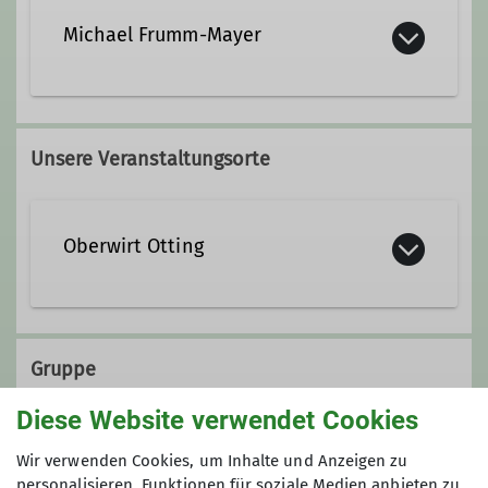
Michael Frumm-Mayer
+49 8681 1824
Unsere Veranstaltungsorte
+49 151 51621764
michael.frumm-mayer@dav-
Oberwirt Otting
teisendorf.de
Qualifikationen
Gruppe
Wanderleiter*in
Diese Website verwendet Cookies
Ortsgruppe Waging
Wir verwenden Cookies, um Inhalte und Anzeigen zu
Ämter
personalisieren, Funktionen für soziale Medien anbieten zu