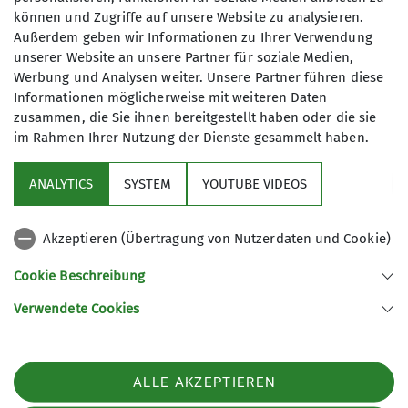
können und Zugriffe auf unsere Website zu analysieren.
Beisitzer*in Vorstandschaft Ortsgruppe
Außerdem geben wir Informationen zu Ihrer Verwendung
Waging
unserer Website an unsere Partner für soziale Medien,
Werbung und Analysen weiter. Unsere Partner führen diese
Informationen möglicherweise mit weiteren Daten
zusammen, die Sie ihnen bereitgestellt haben oder die sie
im Rahmen Ihrer Nutzung der Dienste gesammelt haben.
Sektion
ANALYTICS
SYSTEM
YOUTUBE VIDEOS
wichtige Infos
Akzeptieren (Übertragung von Nutzerdaten und Cookie)
Partner
Cookie Beschreibung
Verwendete Cookies
Sektion Teisendorf des Deutschen Alpenvereins e.V.
Steinwenderstraße 1
83317 Teisendorf
ALLE AKZEPTIEREN
Telefon +4986666177