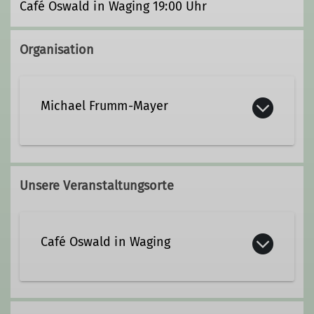
Café Oswald in Waging 19:00 Uhr
Organisation
Michael Frumm-Mayer
+49 8681 1824
Unsere Veranstaltungsorte
+49 151 51621764
michael.frumm-mayer@dav-
Café Oswald in Waging
teisendorf.de
Seestraße 2
Qualifikationen