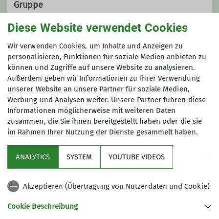
83329 Waging am See
Gruppe
Wanderleiter*in
Diese Website verwendet Cookies
Ortsgruppe Waging
Wir verwenden Cookies, um Inhalte und Anzeigen zu
Ämter
personalisieren, Funktionen für soziale Medien anbieten zu
können und Zugriffe auf unsere Website zu analysieren.
Beisitzer*in Vorstandschaft Ortsgruppe
Außerdem geben wir Informationen zu Ihrer Verwendung
Waging
unserer Website an unsere Partner für soziale Medien,
Werbung und Analysen weiter. Unsere Partner führen diese
Informationen möglicherweise mit weiteren Daten
zusammen, die Sie ihnen bereitgestellt haben oder die sie
im Rahmen Ihrer Nutzung der Dienste gesammelt haben.
Sektion
ANALYTICS
SYSTEM
YOUTUBE VIDEOS
wichtige Infos
Akzeptieren (Übertragung von Nutzerdaten und Cookie)
Partner
Cookie Beschreibung