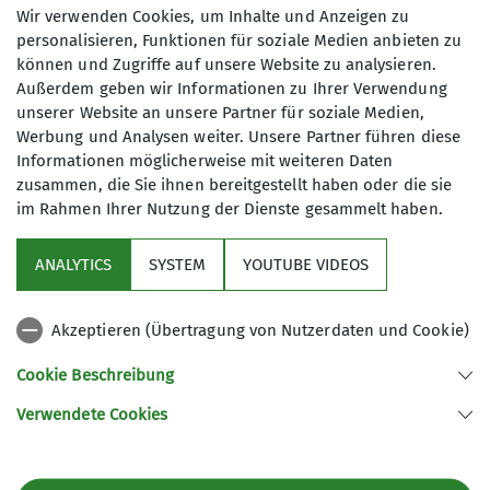
Anmeldung bis
Wir verwenden Cookies, um Inhalte und Anzeigen zu
personalisieren, Funktionen für soziale Medien anbieten zu
können und Zugriffe auf unsere Website zu analysieren.
02.09.2026
Außerdem geben wir Informationen zu Ihrer Verwendung
unserer Website an unsere Partner für soziale Medien,
Werbung und Analysen weiter. Unsere Partner führen diese
Informationen möglicherweise mit weiteren Daten
zusammen, die Sie ihnen bereitgestellt haben oder die sie
im Rahmen Ihrer Nutzung der Dienste gesammelt haben.
Sektion
ANALYTICS
SYSTEM
YOUTUBE VIDEOS
wichtige Infos
Akzeptieren (Übertragung von Nutzerdaten und Cookie)
Partner
Cookie Beschreibung
Verwendete Cookies
Sektion Teisendorf des Deutschen Alpenvereins e.V.
Steinwenderstraße 1
83317 Teisendorf