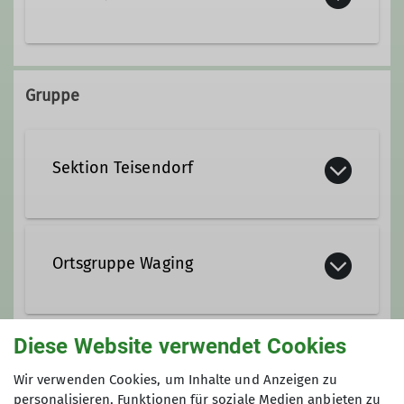
+49 160 96211269
Gruppe
stefan.jahnel@dav-teisendorf.de
Sektion Teisendorf
Qualifikationen
Kletterbetreuer*in Breitensport
Ortsgruppe Waging
Trainer*in C Bergsteigen
Ämter
Diese Website verwendet Cookies
Wandern mit Babys und
Kleinkindern
Wir verwenden Cookies, um Inhalte und Anzeigen zu
Kletterwandbetreuung Waging
personalisieren, Funktionen für soziale Medien anbieten zu