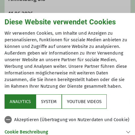
mittelschweren Wegen.
Wir treffen uns wöchentlich am
11.06.2026
Mittwoch während der
Diese Website verwendet Cookies
Sommermonate für 1,5 bis 2,5 Stunden
Maximale Teilnehmeranzahl
Wir verwenden Cookies, um Inhalte und Anzeigen zu
und genießen den Feierabend noch
personalisieren, Funktionen für soziale Medien anbieten zu
am Berg.
können und Zugriffe auf unsere Website zu analysieren.
6
Gipfelziele mit gelegentlichem
Außerdem geben wir Informationen zu Ihrer Verwendung
Einkehrschwung auf einer Alm oder
unserer Website an unsere Partner für soziale Medien,
eine Abkühlung im See sind das
Werbung und Analysen weiter. Unsere Partner führen diese
"Zuckerl" unserer Trailläufe.
Informationen möglicherweise mit weiteren Daten
Spaß und Freude am Laufen sowie das
zusammen, die Sie ihnen bereitgestellt haben oder die sie
im Rahmen Ihrer Nutzung der Dienste gesammelt haben.
gemeinsame Erlebniss stehen dabei
Sektion
im Vordergrund!
ANALYTICS
SYSTEM
YOUTUBE VIDEOS
wichtige Infos
Die genauen Termine findet ihr in
unserem Programm
Akzeptieren (Übertragung von Nutzerdaten und Cookie)
Partner
Cookie Beschreibung