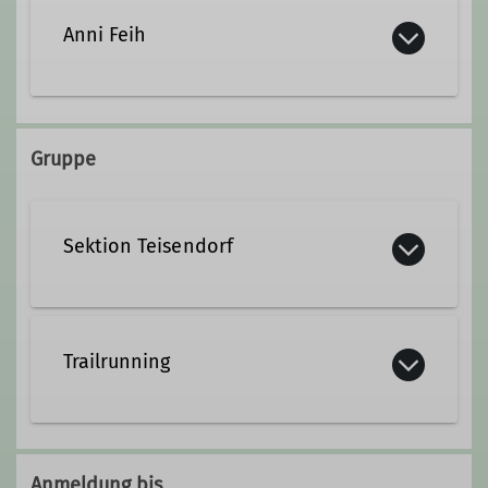
+49 8681 4714441
Anni Feih
+49 151 19138686
bergerwaltraud@gmx.de
+49 8681 479360
Gruppe
anni.feih@dav-teisendorf.de
Qualifikationen
Sektion Teisendorf
Kletterbetreuer*in Breitensport
Qualifikationen
Wanderleiter*in
Jugendleiter*in
Trailrunning
Trail Running Guide
Trainer*in C Bergsteigen
Gemeinsam laufen wir in unseren
heimischen Bergen, in der Regel auf
Anmeldung bis