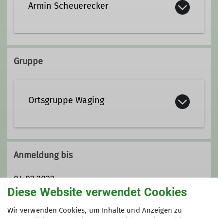
Armin Scheuerecker
+49 151 56424748
Gruppe
Qualifikationen
Ortsgruppe Waging
Trainer*in C Skibergsteigen
Anmeldung bis
04.02.2023
Diese Website verwendet Cookies
Maximale Teilnehmeranzahl
Wir verwenden Cookies, um Inhalte und Anzeigen zu