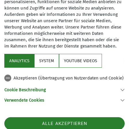
personalisieren, Funktionen für soziale Medien anbieten zu
können und Zugriffe auf unsere Website zu analysieren.
8
Außerdem geben wir Informationen zu Ihrer Verwendung
unserer Website an unsere Partner für soziale Medien,
Werbung und Analysen weiter. Unsere Partner führen diese
Informationen möglicherweise mit weiteren Daten
zusammen, die Sie ihnen bereitgestellt haben oder die sie
im Rahmen Ihrer Nutzung der Dienste gesammelt haben.
Sektion
ANALYTICS
SYSTEM
YOUTUBE VIDEOS
wichtige Infos
Akzeptieren (Übertragung von Nutzerdaten und Cookie)
Partner
Cookie Beschreibung
Verwendete Cookies
Sektion Teisendorf des Deutschen Alpenvereins e.V.
Steinwenderstraße 1
83317 Teisendorf
ALLE AKZEPTIEREN
Telefon +4986666177