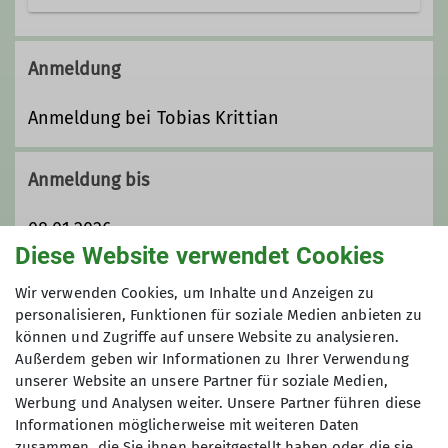
Trainer*in C Skibergsteigen
Anmeldung
Anmeldung bei Tobias Krittian
Anmeldung bis
08.01.2026
Diese Website verwendet Cookies
Maximale Teilnehmeranzahl
Wir verwenden Cookies, um Inhalte und Anzeigen zu
personalisieren, Funktionen für soziale Medien anbieten zu
können und Zugriffe auf unsere Website zu analysieren.
7
Außerdem geben wir Informationen zu Ihrer Verwendung
unserer Website an unsere Partner für soziale Medien,
Werbung und Analysen weiter. Unsere Partner führen diese
Informationen möglicherweise mit weiteren Daten
zusammen, die Sie ihnen bereitgestellt haben oder die sie