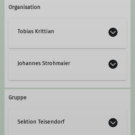
Organisation
Tobias Krittian
+49 160 94497246
Johannes Strohmaier
Qualifikationen
+49 157 35533935
Trainer*in C Bergwandern
Gruppe
strohmaier.johannes@web.de
Trainer*in C Skibergsteigen
Sektion Teisendorf
Qualifikationen