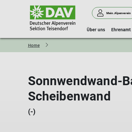
Mein.Alpenverein
Über uns
Ehrenamt
Home
Vorstand
Geschäftsstelle
Boulderhalle Teisendorf
Hinweise
Vorstandschaft
Mitgliedschaft
Reservierungskalender (extern)
Kilterboard
Sonnwendwand-B
Scheibenwand
(-)