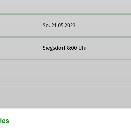
So. 21.05.2023
Siegsdorf 8:00 Uhr
785247
ies