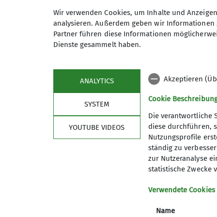
Anmeldung bis
Wir verwenden Cookies, um Inhalte und Anzeigen 
analysieren. Außerdem geben wir Informationen 
Partner führen diese Informationen möglicherwei
Maximale Teilnehmeranzahl
Dienste gesammelt haben.
Akzeptieren (Üb
ANALYTICS
Cookie Beschreibun
SYSTEM
Die verantwortliche 
diese durchführen, s
YOUTUBE VIDEOS
Nutzungsprofile erste
ständig zu verbessern
Sektion
wich
zur Nutzeranalyse ei
statistische Zwecke v
Geschäftsstelle
Bergwett
Verwendete Cookies
Mitglied werden
Lawinenl
Satzung
DAV Serv
Name
Artikel und Berichte
Erste Hi