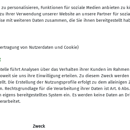
20.05.2023
zu personalisieren, Funktionen für soziale Medien anbieten zu k
zu Ihrer Verwendung unserer Website an unsere Partner für sozi
se mit weiteren Daten zusammen, die Sie ihnen bereitgestellt ha
6
ertragung von Nutzerdaten und Cookie)
g
Stelle führt Analysen über das Verhalten ihrer Kunden im Rahmen
oweit sie uns ihre Einwilligung erteilen. Zu diesem Zweck werde
llt. Die Erstellung der Nutzungsprofile erfolgt zu dem alleinigen 
. Rechtsgrundlage für die Verarbeitung ihrer Daten ist Art. 6 Abs. 
tige Infos
Partner
n eigens bereitgestelltes System ein. Es werden keine Daten an D
erarbeitet.
er
Südostbayernbike
ageberichte
Predigtstuhlbahn
ices
Stoisseralm
Zweck
lfe am Berg