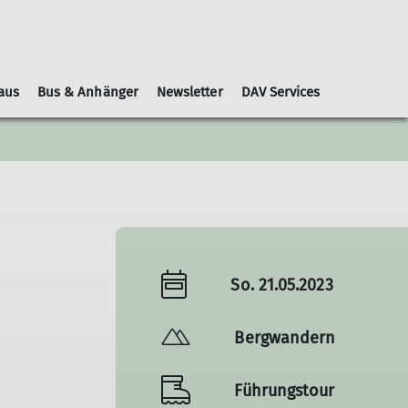
aus
Bus & Anhänger
Newsletter
DAV Services
Leihausrüstung
Schwierigkeitsbewertungen
Geschäftsordnung
Kooperationspartner
Gruppen
Nachrichtenblätter
So. 21.05.2023
Bergwandern
Führungstour