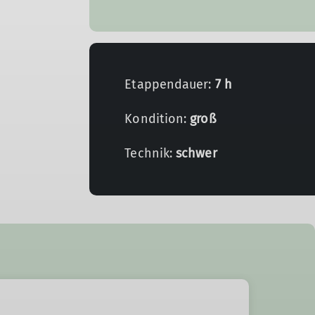
Etappendauer:
7 h
Kondition:
groß
Technik:
schwer