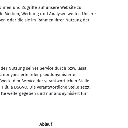
önnen und Zugriffe auf unsere Website zu
ale Medien, Werbung und Analysen weiter. Unsere
ben oder die sie im Rahmen Ihrer Nutzung der
 der Nutzung seines Service durch bzw. lässt
n anonymisierte oder pseudonymisierte
Zweck, den Service der verantwortlichen Stelle
Sektion Teisendorf des
1 lit. a DSGVO. Die verantwortliche Stelle setzt
Deutschen Alpenvereins e.V.
ritte weitergegeben und nur anonymisiert für
Steinwenderstraße 1
83317 Teisendorf
Telefon +4986666177
Ablauf