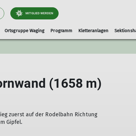
MITGLIED WERDEN
Ortsgruppe Waging
Programm
Kletteranlagen
Sektionsh
Arbeitsgebiet Wege
Ausrüstungslisten
Leihausrüstung
Tourenleiter
Kletterhalle-Waging
Artikel und Berichte
faq
Hallenbelegung (extern)
hornwand (1658 m)
Kinderklettern
stieg zuerst auf der Rodelbahn Richtung
m Gipfel.