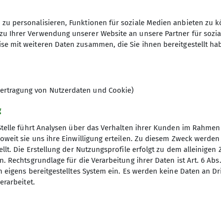
zu personalisieren, Funktionen für soziale Medien anbieten zu k
zu Ihrer Verwendung unserer Website an unsere Partner für sozi
se mit weiteren Daten zusammen, die Sie ihnen bereitgestellt ha
8
ertragung von Nutzerdaten und Cookie)
g
Stelle führt Analysen über das Verhalten ihrer Kunden im Rahmen
oweit sie uns ihre Einwilligung erteilen. Zu diesem Zweck werde
llt. Die Erstellung der Nutzungsprofile erfolgt zu dem alleinigen 
. Rechtsgrundlage für die Verarbeitung ihrer Daten ist Art. 6 Abs. 
tige Infos
Partner
n eigens bereitgestelltes System ein. Es werden keine Daten an D
erarbeitet.
er
Südostbayernbike
ageberichte
Predigtstuhlbahn
ices
Stoisseralm