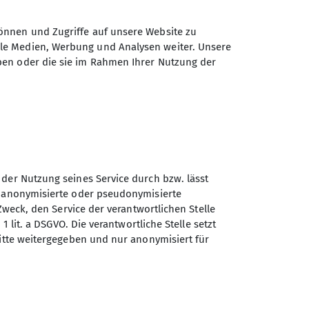
önnen und Zugriffe auf unsere Website zu
ale Medien, Werbung und Analysen weiter. Unsere
ben oder die sie im Rahmen Ihrer Nutzung der
 der Nutzung seines Service durch bzw. lässt
n anonymisierte oder pseudonymisierte
Zweck, den Service der verantwortlichen Stelle
Sektion Teisendorf des
1 lit. a DSGVO. Die verantwortliche Stelle setzt
Deutschen Alpenvereins e.V.
ritte weitergegeben und nur anonymisiert für
Steinwenderstraße 1
83317 Teisendorf
Telefon +4986666177