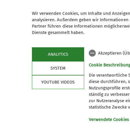
Wir verwenden Cookies, um Inhalte und Anzeigen 
analysieren. Außerdem geben wir Informationen 
Partner führen diese Informationen möglicherwei
Maximale Teilnehmeranzahl
Dienste gesammelt haben.
Akzeptieren (Üb
ANALYTICS
Cookie Beschreibun
SYSTEM
Die verantwortliche 
diese durchführen, s
YOUTUBE VIDEOS
Nutzungsprofile erste
ständig zu verbessern
Sektion
wich
zur Nutzeranalyse ei
statistische Zwecke v
Geschäftsstelle
Bergwett
Verwendete Cookies
Mitglied werden
Lawinenl
Satzung
DAV Serv