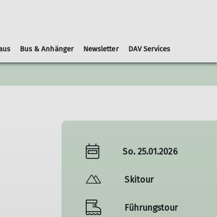
aus
Bus & Anhänger
Newsletter
DAV Services
Leihausrüstung
Schwierigkeitsbewertungen
Geschäftsordnung
Kooperationspartner
Gruppen
Nachrichtenblätter
So. 25.01.2026
Skitour
Führungstour