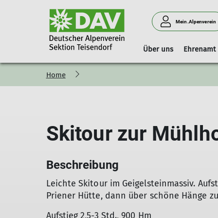
Mein.Alpenverein
Über uns
Ehrenamt
Home
Vorstand
Geschäftsstelle
Boulderhalle Teisendorf
Hinweise
Vorstandschaft
Mitgliedschaft
Reservierungskalender (extern)
Kilterboard
Skitour zur Mühl
Beschreibung
Leichte Skitour im Geigelsteinmassiv. Auf
Priener Hütte, dann über schöne Hänge zu
Aufstieg 2,5-3 Std., 900 Hm