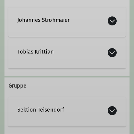
Johannes Strohmaier
+49 157 35533935
Tobias Krittian
strohmaier.johannes@web.de
+49 160 94497246
Qualifikationen
Gruppe
Trainer*in C Skibergsteigen
Qualifikationen
Sektion Teisendorf
Trainer*in C Bergwandern
Trainer*in C Skibergsteigen