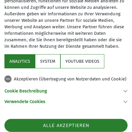
personalisieren, Funktionen für soziale Medien anbieten zu
können und Zugriffe auf unsere Website zu analysieren.
12
Außerdem geben wir Informationen zu Ihrer Verwendung
unserer Website an unsere Partner für soziale Medien,
Werbung und Analysen weiter. Unsere Partner führen diese
Informationen möglicherweise mit weiteren Daten
zusammen, die Sie ihnen bereitgestellt haben oder die sie
im Rahmen Ihrer Nutzung der Dienste gesammelt haben.
Sektion
ANALYTICS
SYSTEM
YOUTUBE VIDEOS
wichtige Infos
Akzeptieren (Übertragung von Nutzerdaten und Cookie)
Partner
Cookie Beschreibung
Verwendete Cookies
Sektion Teisendorf des Deutschen Alpenvereins e.V.
Steinwenderstraße 1
83317 Teisendorf
ALLE AKZEPTIEREN
Telefon +4986666177