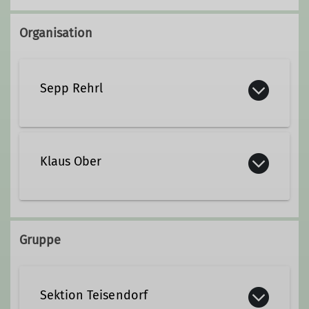
Organisation
Sepp Rehrl
+49 1754858802
Klaus Ober
sepp.rehrl@dav-teisendorf.de
+49 171 7300700
Qualifikationen
Gruppe
klaus.ober@dav-teisendorf.de
Trainer*in B Skihochtour
Sektion Teisendorf
Qualifikationen