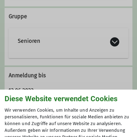
+49 8666 6451
Gruppe
monikahelmuthuber@gmx.de
Senioren
Anmeldung bis
13.06.2023
Diese Website verwendet Cookies
Maximale Teilnehmeranzahl
Wir verwenden Cookies, um Inhalte und Anzeigen zu
personalisieren, Funktionen für soziale Medien anbieten zu
können und Zugriffe auf unsere Website zu analysieren.
16
Außerdem geben wir Informationen zu Ihrer Verwendung