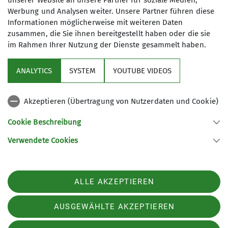
unserer Website an unsere Partner für soziale Medien,
Werbung und Analysen weiter. Unsere Partner führen diese
Informationen möglicherweise mit weiteren Daten
zusammen, die Sie ihnen bereitgestellt haben oder die sie
im Rahmen Ihrer Nutzung der Dienste gesammelt haben.
Sektion
ANALYTICS
SYSTEM
YOUTUBE VIDEOS
wichtige Infos
Akzeptieren (Übertragung von Nutzerdaten und Cookie)
Partner
Cookie Beschreibung
Verwendete Cookies
Sektion Teisendorf des Deutschen Alpenvereins e.V.
Steinwenderstraße 1
83317 Teisendorf
ALLE AKZEPTIEREN
Telefon +4986666177
Kontakt
AUSGEWÄHLTE AKZEPTIEREN