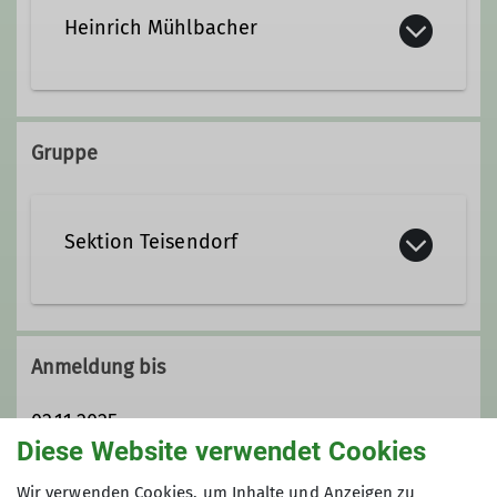
Heinrich Mühlbacher
heinrich.muehlbacher@dav-
teisendorf.de
Gruppe
Qualifikationen
Sektion Teisendorf
Fachübungsleiter*in Mountainbike
Ämter
Anmeldung bis
02.11.2025
IT und Verwaltung
Diese Website verwendet Cookies
Maximale Teilnehmeranzahl
Wir verwenden Cookies, um Inhalte und Anzeigen zu