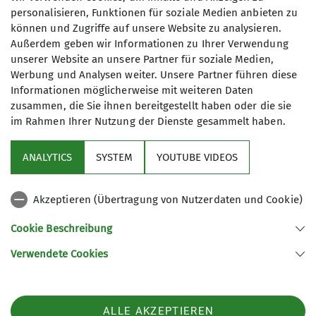
personalisieren, Funktionen für soziale Medien anbieten zu
können und Zugriffe auf unsere Website zu analysieren.
18
Außerdem geben wir Informationen zu Ihrer Verwendung
unserer Website an unsere Partner für soziale Medien,
Werbung und Analysen weiter. Unsere Partner führen diese
Informationen möglicherweise mit weiteren Daten
zusammen, die Sie ihnen bereitgestellt haben oder die sie
im Rahmen Ihrer Nutzung der Dienste gesammelt haben.
Sektion
ANALYTICS
SYSTEM
YOUTUBE VIDEOS
wichtige Infos
Akzeptieren (Übertragung von Nutzerdaten und Cookie)
Partner
Cookie Beschreibung
Verwendete Cookies
Sektion Teisendorf des Deutschen Alpenvereins e.V.
Steinwenderstraße 1
83317 Teisendorf
ALLE AKZEPTIEREN
Telefon +4986666177