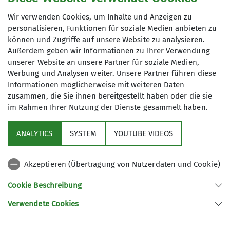
Trainer*in B Hochtouren
Maximale Teilnehmeranzahl
Wir verwenden Cookies, um Inhalte und Anzeigen zu
personalisieren, Funktionen für soziale Medien anbieten zu
Trainer*in B Alpinklettern
können und Zugriffe auf unsere Website zu analysieren.
3
Außerdem geben wir Informationen zu Ihrer Verwendung
unserer Website an unsere Partner für soziale Medien,
Werbung und Analysen weiter. Unsere Partner führen diese
Informationen möglicherweise mit weiteren Daten
zusammen, die Sie ihnen bereitgestellt haben oder die sie
im Rahmen Ihrer Nutzung der Dienste gesammelt haben.
Sektion
ANALYTICS
SYSTEM
YOUTUBE VIDEOS
wichtige Infos
Akzeptieren (Übertragung von Nutzerdaten und Cookie)
Partner
Cookie Beschreibung
Verwendete Cookies
Sektion Teisendorf des Deutschen Alpenvereins e.V.
Steinwenderstraße 1