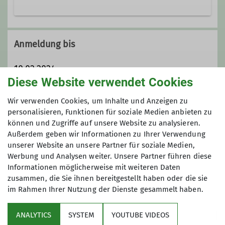
Ämter
Hier finden sich alle wieder, die für
Leiter Jungmannschaft Teisendorf
die Jugendgruppe zu alt werden oder
Anmeldung bis
diejenigen, die über 18 Jahre alt sind
und Gefallen am Bergsport gefunden
10.02.2024
haben. Wir wollen in einer netten
Diese Website verwendet Cookies
Gruppe gemeinsam etwas erleben,
Maximale Teilnehmeranzahl
Wir verwenden Cookies, um Inhalte und Anzeigen zu
wobei der Spass an oberster Stelle
personalisieren, Funktionen für soziale Medien anbieten zu
steht. Ziel ist auch, Leute
können und Zugriffe auf unsere Website zu analysieren.
6
kennenzulernen, mit denen man auch
Außerdem geben wir Informationen zu Ihrer Verwendung
mal spontan was unternehmen kann.
unserer Website an unsere Partner für soziale Medien,
Unser Kreis kann durchaus noch
Werbung und Analysen weiter. Unsere Partner führen diese
erweitert werden. Wir unternehmen
Informationen möglicherweise mit weiteren Daten
Skitouren, Bergtouren, hochalpine
zusammen, die Sie ihnen bereitgestellt haben oder die sie
im Rahmen Ihrer Nutzung der Dienste gesammelt haben.
Touren, Mountainbiketouren.
Sektion
ANALYTICS
SYSTEM
YOUTUBE VIDEOS