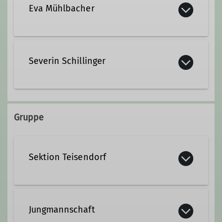
Eva Mühlbacher
+49 160 93365005
Severin Schillinger
eva.muehlbacher@t-online.de
+49 157 58763153
Qualifikationen
Gruppe
severin.schillinger@gmx.de
Jugendleiter*in
Sektion Teisendorf
Qualifikationen
Jugendleiter*in
Jungmannschaft