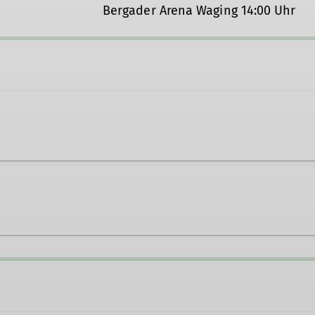
Bergader Arena Waging 14:00 Uhr
feih@dav-teisendorf.de
s.feih@dav-teisendorf.de
Trail Running Guide