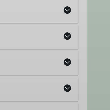
der freien Natur.
eben und Kinder zu führen?
e Kletterwand in der Bergader