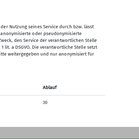
eine Warteliste mehr.
ußerdem muss eine
 der Nutzung seines Service durch bzw. lässt
erungsgeräte und Seile in der Halle
n anonymisierte oder pseudonymisierte
mlos mit Hallensportschuhen und
Zweck, den Service der verantwortlichen Stelle
Sektion Teisendorf des
1 lit. a DSGVO. Die verantwortliche Stelle setzt
Deutschen Alpenvereins e.V.
ritte weitergegeben und nur anonymisiert für
Steinwenderstraße 1
mm eingesehen werden. Infos dazu
83317 Teisendorf
itgliedschaft beim DAV notwendig.
Telefon +4986666177
Ablauf
Kontakt
30