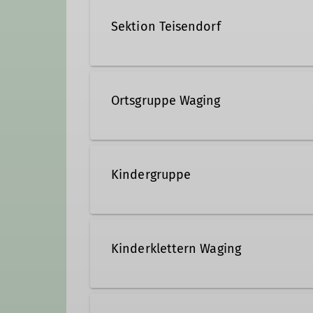
Sektion Teisendorf
Trainer*in C Sportklettern Breitensport
Jugendleiter*in
Routenbauer*in
Ortsgruppe Waging
Trainer*in B Plaisirklettern
Kindergruppe
Leitung für die Kindergruppe ge
Kinderklettern Waging
Die Kindergruppe macht kleine 
Habt ihr Lust, gemeinsam Spaß 
Es wird wieder geklettert! Wöch