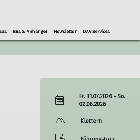
aus
Bus & Anhänger
Newsletter
DAV Services
Leihausrüstung
Schwierigkeitsbewertungen
Geschäftsordnung
Kooperationspartner
Gruppen
Nachrichtenblätter
Fr. 31.07.2026 - So.
02.08.2026
Klettern
Führungstour