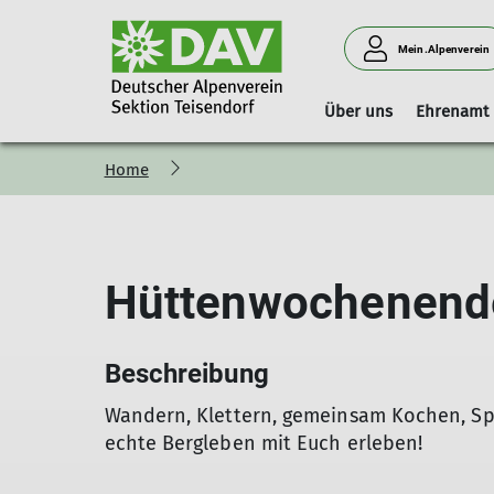
Mein.Alpenverein
Über uns
Ehrenamt
Home
Vorstand
Geschäftsstelle
Boulderhalle Teisendorf
Hinweise
Vorstandschaft
Mitgliedschaft
Reservierungskalender (extern)
Kilterboard
Hüttenwochenende
Beschreibung
Wandern, Klettern, gemeinsam Kochen, Spi
echte Bergleben mit Euch erleben!