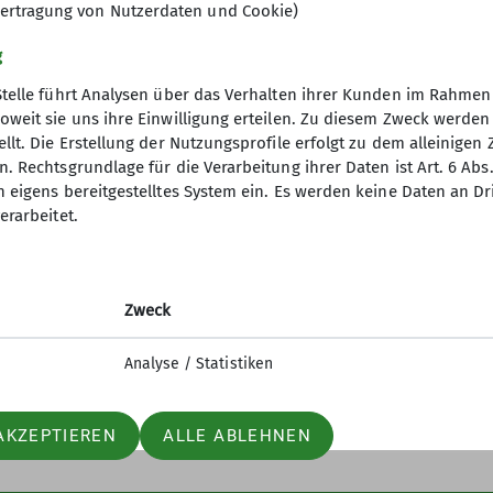
nur bis zu den Herbstferien möglich, danach gibt es k
ertragung von Nutzerdaten und Cookie)
g
 Mitgliedschaft beim DAV Teisendorf (Waging) nötig. A
Stelle führt Analysen über das Verhalten ihrer Kunden im Rahmen
rn vorliegen. Für das Klettern sind Klettergurte, Sich
oweit sie uns ihre Einwilligung erteilen. Zu diesem Zweck werde
zt das Kind Kletterschuhe, es kann aber auch proble
llt. Die Erstellung der Nutzungsprofile erfolgt zu dem alleinigen 
. Rechtsgrundlage für die Verarbeitung ihrer Daten ist Art. 6 Abs. 
ert werden.
tige Infos
Partner
n eigens bereitgestelltes System ein. Es werden keine Daten an D
erarbeitet.
pe:
er
Südostbayernbike
end Ausflusgprogramm kann ihm Veranstaltungsprogra
ageberichte
Predigtstuhlbahn
 Tourenleiter anfragen. Für die Teilnahme ist eine M
ices
Stoisseralm
Zweck
lfe am Berg
Analyse / Statistiken
AKZEPTIEREN
ALLE ABLEHNEN