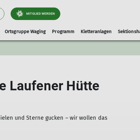
MITGLIED WERDEN
Ortsgruppe Waging
Programm
Kletteranlagen
Sektionsh
Arbeitsgebiet Wege
Ausrüstungslisten
Leihausrüstung
Tourenleiter
Kletterhalle-Waging
Artikel und Berichte
faq
Hallenbelegung (extern)
 Laufener Hütte
Kinderklettern
elen und Sterne gucken – wir wollen das