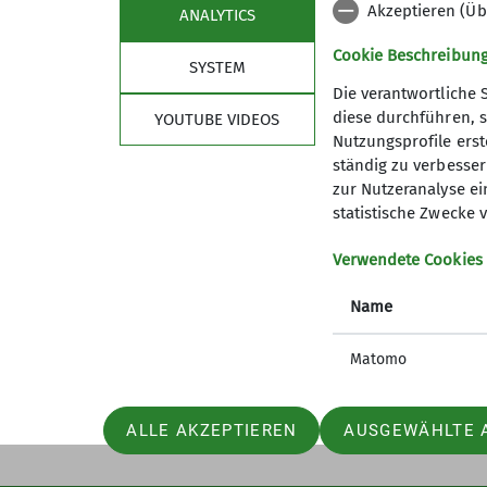
first-serve Prinzip. Nachrücken 
Akzeptieren (Üb
ANALYTICS
Cookie Beschreibun
Was benötigt mein Kind dafür?
SYSTEM
Für das Kinderklettern ist eine
Die verantwortliche 
Einverständniserklärung der Elte
diese durchführen, s
YOUTUBE VIDEOS
vorhanden. Im Optimalfall besit
Nutzungsprofile erste
ständig zu verbessern
bequemer Sportkleidung geklett
Sektion
wich
zur Nutzeranalyse ei
statistische Zwecke v
Ausflüge Kinder- und Jugendgrup
Geschäftsstelle
Bergwett
Das allgemeine Kinder- und Jug
Verwendete Cookies
Mitglied werden
Lawinenl
bitte immer beim entsprechenden
Satzung
DAV Serv
Name
Artikel und Berichte
Erste Hi
Matomo
ALLE AKZEPTIEREN
AUSGEWÄHLTE 