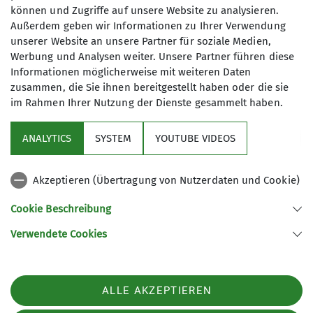
können und Zugriffe auf unsere Website zu analysieren.
7
Außerdem geben wir Informationen zu Ihrer Verwendung
unserer Website an unsere Partner für soziale Medien,
Werbung und Analysen weiter. Unsere Partner führen diese
Informationen möglicherweise mit weiteren Daten
zusammen, die Sie ihnen bereitgestellt haben oder die sie
im Rahmen Ihrer Nutzung der Dienste gesammelt haben.
Sektion
ANALYTICS
SYSTEM
YOUTUBE VIDEOS
wichtige Infos
Akzeptieren (Übertragung von Nutzerdaten und Cookie)
Partner
Cookie Beschreibung
Verwendete Cookies
Sektion Teisendorf des Deutschen Alpenvereins e.V.
Steinwenderstraße 1
83317 Teisendorf
ALLE AKZEPTIEREN
Telefon +4986666177