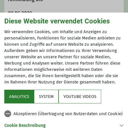
bettina.koellerer@dav-
teisendorf.de
03.06.2023
Diese Website verwendet Cookies
Maximale Teilnehmeranzahl
Wir verwenden Cookies, um Inhalte und Anzeigen zu
Qualifikationen
personalisieren, Funktionen für soziale Medien anbieten zu
können und Zugriffe auf unsere Website zu analysieren.
6
Wanderleiter*in
Außerdem geben wir Informationen zu Ihrer Verwendung
unserer Website an unsere Partner für soziale Medien,
Werbung und Analysen weiter. Unsere Partner führen diese
Trainer*in C Bergwandern
Informationen möglicherweise mit weiteren Daten
zusammen, die Sie ihnen bereitgestellt haben oder die sie
im Rahmen Ihrer Nutzung der Dienste gesammelt haben.
Sektion
ANALYTICS
SYSTEM
YOUTUBE VIDEOS
wichtige Infos
Akzeptieren (Übertragung von Nutzerdaten und Cookie)
Partner
Cookie Beschreibung