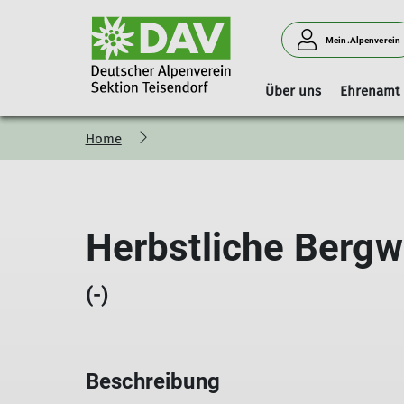
Mein.Alpenverein
Über uns
Ehrenamt
Home
Vorstand
Geschäftsstelle
Boulderhalle Teisendorf
Hinweise
Vorstandschaft
Mitgliedschaft
Reservierungskalender (extern)
Kilterboard
Herbstliche Berg
(-)
Beschreibung