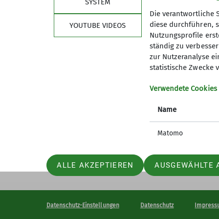
SYSTEM
Die verantwortliche 
diese durchführen, s
YOUTUBE VIDEOS
Nutzungsprofile erste
ständig zu verbessern
Sektion
wich
zur Nutzeranalyse ei
statistische Zwecke v
Geschäftsstelle
Bergwett
Verwendete Cookies
Mitglied werden
Lawinenl
Satzung
DAV Serv
Name
Artikel und Berichte
Erste Hi
Matomo
ALLE AKZEPTIEREN
AUSGEWÄHLTE 
Datenschutz-Einstellungen
Datenschutz
Impress