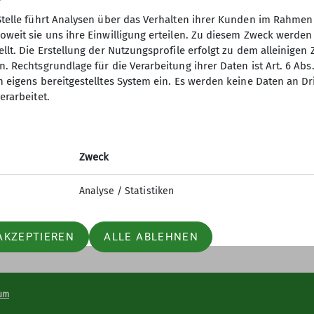
Stelle führt Analysen über das Verhalten ihrer Kunden im Rahmen
oweit sie uns ihre Einwilligung erteilen. Zu diesem Zweck werde
llt. Die Erstellung der Nutzungsprofile erfolgt zu dem alleinigen 
. Rechtsgrundlage für die Verarbeitung ihrer Daten ist Art. 6 Abs. 
tige Infos
Partner
n eigens bereitgestelltes System ein. Es werden keine Daten an D
erarbeitet.
er
Südostbayernbike
ageberichte
Predigtstuhlbahn
ices
Stoisseralm
Zweck
lfe am Berg
Analyse / Statistiken
AKZEPTIEREN
ALLE ABLEHNEN
um