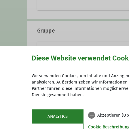
Qualifikationen
+49 8681 2634262
+49 1
Staatlich geprüfte*r Berg- und Skiführe
Gruppe
Fachübungsleiter*in Mountainbike
Qualifikationen
Ortsgruppe Waging
Trainer*in C Bergsteigen
Diese Website verwendet Cook
Trainer*in C Sportklettern Breitensport
Wir verwenden Cookies, um Inhalte und Anzeigen 
analysieren. Außerdem geben wir Informationen 
Partner führen diese Informationen möglicherwei
Maximale Teilnehmeranzahl
Dienste gesammelt haben.
Akzeptieren (Üb
ANALYTICS
Cookie Beschreibun