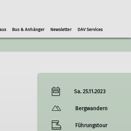
aus
Bus & Anhänger
Newsletter
DAV Services
Leihausrüstung
Schwierigkeitsbewertungen
Geschäftsordnung
Kooperationspartner
Gruppen
Nachrichtenblätter
Sa. 25.11.2023
Bergwandern
Führungstour