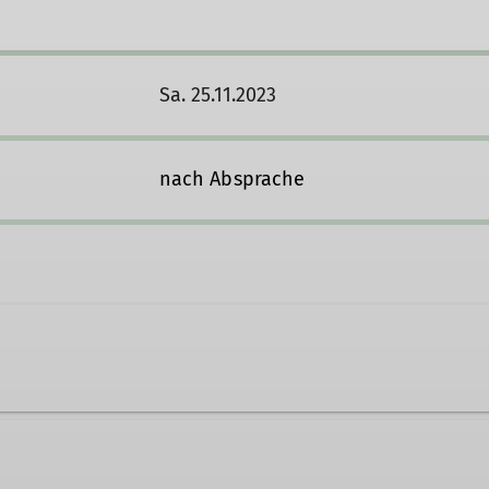
Sa. 25.11.2023
nach Absprache
7634381118
hermann.boehler@dav-teisendorf.