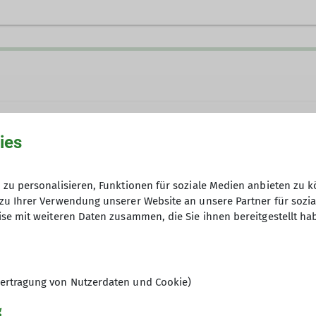
Ämter
70 9234610
stephanie.fuchs@dav-teisendorf.de
r*in
Tourenreferent*in Waging
Ämter
2. Vorsitzende*r Ortsgrupp
ies
zu personalisieren, Funktionen für soziale Medien anbieten zu k
zu Ihrer Verwendung unserer Website an unsere Partner für sozi
se mit weiteren Daten zusammen, die Sie ihnen bereitgestellt ha
10
ertragung von Nutzerdaten und Cookie)
g