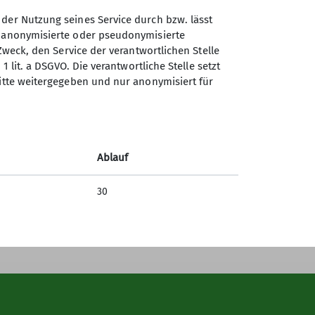
 der Nutzung seines Service durch bzw. lässt
n anonymisierte oder pseudonymisierte
Zweck, den Service der verantwortlichen Stelle
Sektion Teisendorf des
1 lit. a DSGVO. Die verantwortliche Stelle setzt
Deutschen Alpenvereins e.V.
ritte weitergegeben und nur anonymisiert für
Steinwenderstraße 1
83317 Teisendorf
Telefon +4986666177
Ablauf
Kontakt
30