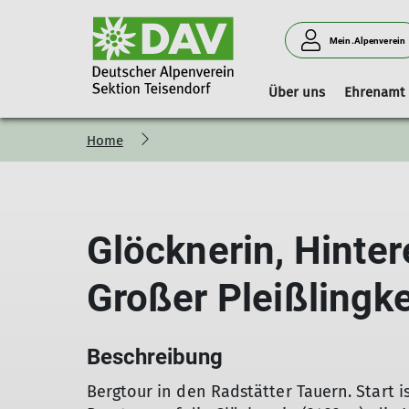
Mein.Alpenverein
Über uns
Ehrenamt
Home
Vorstand
Geschäftsstelle
Boulderhalle Teisendorf
Hinweise
Vorstandschaft
Mitgliedschaft
Reservierungskalender (extern)
Kilterboard
Glöcknerin, Hinte
Großer Pleißlingke
Beschreibung
Bergtour in den Radstätter Tauern. Start i