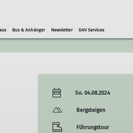
aus
Bus & Anhänger
Newsletter
DAV Services
Leihausrüstung
Schwierigkeitsbewertungen
Geschäftsordnung
Kooperationspartner
Gruppen
Nachrichtenblätter
So. 04.08.2024
Bergsteigen
Führungstour