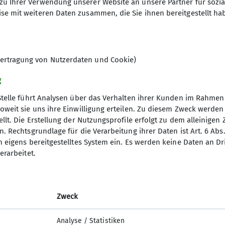
zu Ihrer Verwendung unserer Website an unsere Partner für sozi
se mit weiteren Daten zusammen, die Sie ihnen bereitgestellt ha
7
ertragung von Nutzerdaten und Cookie)
g
Stelle führt Analysen über das Verhalten ihrer Kunden im Rahmen
oweit sie uns ihre Einwilligung erteilen. Zu diesem Zweck werde
llt. Die Erstellung der Nutzungsprofile erfolgt zu dem alleinigen 
. Rechtsgrundlage für die Verarbeitung ihrer Daten ist Art. 6 Abs. 
tige Infos
Partner
n eigens bereitgestelltes System ein. Es werden keine Daten an D
erarbeitet.
er
Südostbayernbike
ageberichte
Predigtstuhlbahn
ices
Stoisseralm
Zweck
lfe am Berg
Analyse / Statistiken