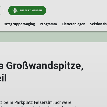
MITGLIED WERDEN
Ortsgruppe Waging
Programm
Kletteranlagen
Sektionsh
Arbeitsgebiet Wege
Ausrüstungslisten
Leihausrüstung
Tourenleiter
Kletterhalle-Waging
Artikel und Berichte
faq
Hallenbelegung (extern)
re Großwandspitze,
Kinderklettern
il
st beim Parkplatz Felseralm. Schwere