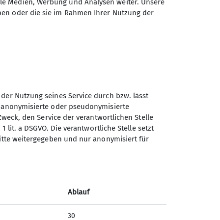
ale Medien, Werbung und Analysen weiter. Unsere
ben oder die sie im Rahmen Ihrer Nutzung der
 der Nutzung seines Service durch bzw. lässt
n anonymisierte oder pseudonymisierte
Zweck, den Service der verantwortlichen Stelle
Sektion Teisendorf des
1 lit. a DSGVO. Die verantwortliche Stelle setzt
Deutschen Alpenvereins e.V.
ritte weitergegeben und nur anonymisiert für
Steinwenderstraße 1
83317 Teisendorf
Telefon +4986666177
Ablauf
Kontakt
30