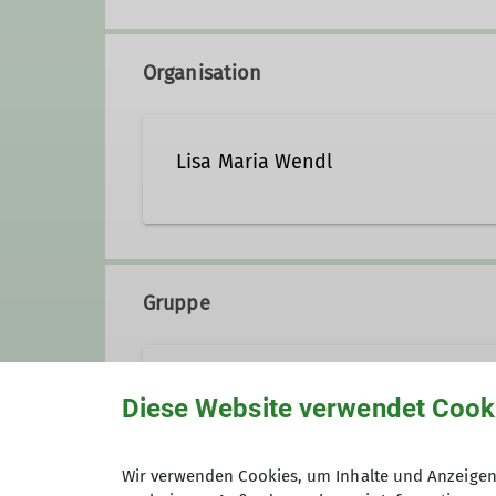
Organisation
Lisa Maria Wendl
+ 49157 37839558
lisa
Gruppe
Qualifikationen
Sektion Teisendorf
Wanderleiter*in
Diese Website verwendet Cook
Wir verwenden Cookies, um Inhalte und Anzeigen 