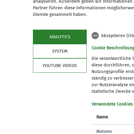
analysieren. Außerdem geben wir Informationen 
Partner führen diese Informationen möglicherwei
Maximale Teilnehmeranzahl
Dienste gesammelt haben.
Akzeptieren (Üb
ANALYTICS
Cookie Beschreibun
SYSTEM
Die verantwortliche 
diese durchführen, s
YOUTUBE VIDEOS
Nutzungsprofile erste
ständig zu verbessern
Sektion
wich
zur Nutzeranalyse ei
statistische Zwecke v
Geschäftsstelle
Bergwett
Verwendete Cookies
Mitglied werden
Lawinenl
Satzung
DAV Serv
Name
Artikel und Berichte
Erste Hi
Matomo