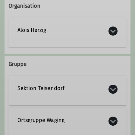
Organisation
Alois Herzig
+49 8681 1842
Gruppe
alois.herzig@dav-teisendorf.de
Sektion Teisendorf
Qualifikationen
Trainer*in B Hochtouren
Ortsgruppe Waging
Ämter