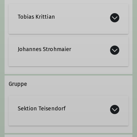
Tobias Krittian
+49 160 94497246
Johannes Strohmaier
Qualifikationen
+49 157 35533935
Trainer*in C Bergwandern
Gruppe
strohmaier.johannes@web.de
Trainer*in C Skibergsteigen
Sektion Teisendorf
Qualifikationen
Trainer*in C Skibergsteigen