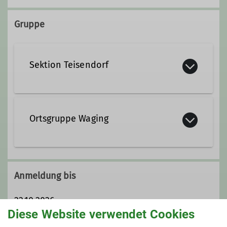
+49 8681 2634262
Gruppe
+49 17634381118
hermann.boehler@dav-
Sektion Teisendorf
teisendorf.de
Qualifikationen
Ortsgruppe Waging
Staatlich geprüfte*r Berg- und
Skiführer*in
Fachübungsleiter*in Mountainbike
Anmeldung bis
22.10.2026
Ämter
Diese Website verwendet Cookies