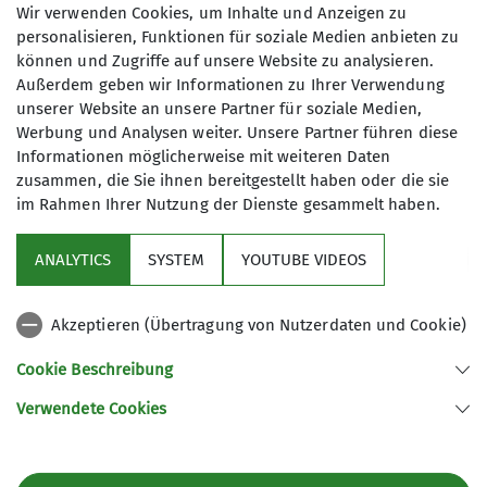
Maximale Teilnehmeranzahl
Wir verwenden Cookies, um Inhalte und Anzeigen zu
Tourenreferent*in Waging
personalisieren, Funktionen für soziale Medien anbieten zu
können und Zugriffe auf unsere Website zu analysieren.
8
Außerdem geben wir Informationen zu Ihrer Verwendung
unserer Website an unsere Partner für soziale Medien,
Werbung und Analysen weiter. Unsere Partner führen diese
Informationen möglicherweise mit weiteren Daten
zusammen, die Sie ihnen bereitgestellt haben oder die sie
im Rahmen Ihrer Nutzung der Dienste gesammelt haben.
Sektion
ANALYTICS
SYSTEM
YOUTUBE VIDEOS
wichtige Infos
Akzeptieren (Übertragung von Nutzerdaten und Cookie)
Partner
Cookie Beschreibung
Verwendete Cookies
Sektion Teisendorf des Deutschen Alpenvereins e.V.
Steinwenderstraße 1
83317 Teisendorf