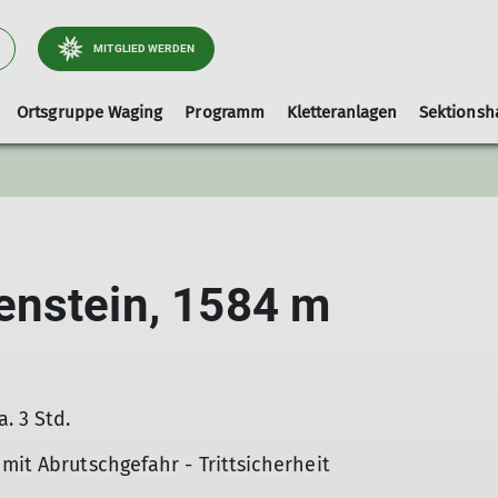
MITGLIED WERDEN
Ortsgruppe Waging
Programm
Kletteranlagen
Sektionsh
Arbeitsgebiet Wege
Ausrüstungslisten
Leihausrüstung
Tourenleiter
Kletterhalle-Waging
Artikel und Berichte
faq
Hallenbelegung (extern)
enstein, 1584 m
Kinderklettern
. 3 Std.
mit Abrutschgefahr - Trittsicherheit