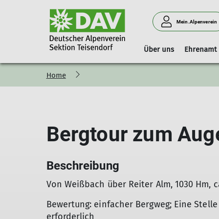
Mein.Alpenverein
Über uns
Ehrenamt
Home
Vorstand
Geschäftsstelle
Boulderhalle Teisendorf
Hinweise
Vorstandschaft
Mitgliedschaft
Reservierungskalender (extern)
Kilterboard
Bergtour zum Aug
Beschreibung
Von Weißbach über Reiter Alm, 1030 Hm, ca
Bewertung: einfacher Bergweg; Eine Stelle 
erforderlich