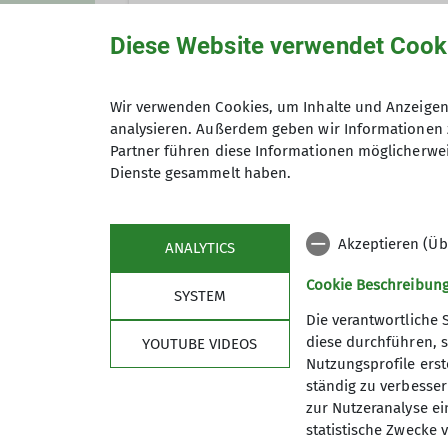
Diese Website verwendet Cook
Anmeldung bis
Wir verwenden Cookies, um Inhalte und Anzeigen 
analysieren. Außerdem geben wir Informationen 
Partner führen diese Informationen möglicherwei
Maximale Teilnehmeranzahl
Dienste gesammelt haben.
Akzeptieren (Üb
ANALYTICS
Cookie Beschreibun
SYSTEM
Die verantwortliche 
diese durchführen, s
YOUTUBE VIDEOS
Nutzungsprofile erste
ständig zu verbessern
Sektion
wich
zur Nutzeranalyse ei
statistische Zwecke v
Geschäftsstelle
Bergwett