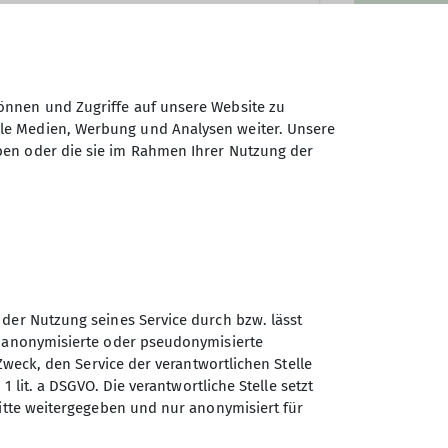
önnen und Zugriffe auf unsere Website zu
ale Medien, Werbung und Analysen weiter. Unsere
ben oder die sie im Rahmen Ihrer Nutzung der
 der Nutzung seines Service durch bzw. lässt
n anonymisierte oder pseudonymisierte
Zweck, den Service der verantwortlichen Stelle
Sektion Teisendorf des
1 lit. a DSGVO. Die verantwortliche Stelle setzt
Deutschen Alpenvereins e.V.
ritte weitergegeben und nur anonymisiert für
Steinwenderstraße 1