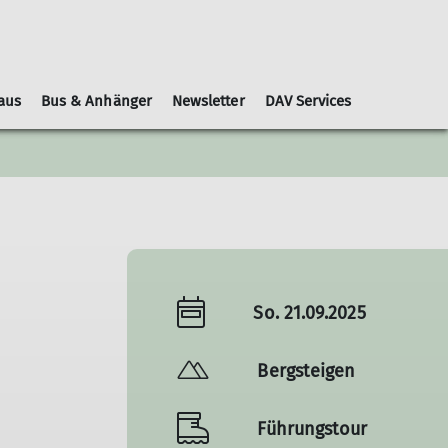
aus
Bus & Anhänger
Newsletter
DAV Services
Leihausrüstung
Schwierigkeitsbewertungen
Geschäftsordnung
Kooperationspartner
Gruppen
Nachrichtenblätter
So. 21.09.2025
Bergsteigen
Führungstour