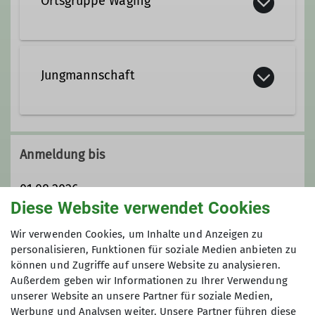
Ortsgruppe Waging
Jungmannschaft
Hier finden sich alle wieder, die für
die Jugendgruppe zu alt werden oder
Anmeldung bis
diejenigen, die über 18 Jahre alt sind
und Gefallen am Bergsport gefunden
01.08.2026
haben. Wir wollen in einer netten
Diese Website verwendet Cookies
Gruppe gemeinsam etwas erleben,
Maximale Teilnehmeranzahl
Wir verwenden Cookies, um Inhalte und Anzeigen zu
wobei der Spass an oberster Stelle
personalisieren, Funktionen für soziale Medien anbieten zu
steht. Ziel ist auch, Leute
können und Zugriffe auf unsere Website zu analysieren.
8
kennenzulernen, mit denen man auch
Außerdem geben wir Informationen zu Ihrer Verwendung
mal spontan was unternehmen kann.
unserer Website an unsere Partner für soziale Medien,
Unser Kreis kann durchaus noch
Werbung und Analysen weiter. Unsere Partner führen diese