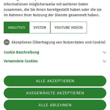
erweitert werden. Wir unternehmen
Informationen möglicherweise mit weiteren Daten
Skitouren, Bergtouren, hochalpine
zusammen, die Sie ihnen bereitgestellt haben oder die sie
im Rahmen Ihrer Nutzung der Dienste gesammelt haben.
Touren, Mountainbiketouren.
Sektion
ANALYTICS
SYSTEM
YOUTUBE VIDEOS
wichtige Infos
Akzeptieren (Übertragung von Nutzerdaten und Cookie)
Partner
Cookie Beschreibung
Verwendete Cookies
Sektion Teisendorf des Deutschen Alpenvereins e.V.
Steinwenderstraße 1
83317 Teisendorf
ALLE AKZEPTIEREN
Telefon +4986666177
Kontakt
AUSGEWÄHLTE AKZEPTIEREN
ALLE ABLEHNEN
Impressum
Datenschutz
Datenschutz-Einstellungen