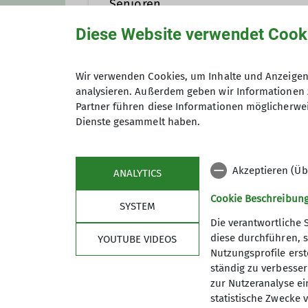
Senioren
Diese Website verwendet Cook
Sektion Teisendorf
Wir verwenden Cookies, um Inhalte und Anzeigen 
analysieren. Außerdem geben wir Informationen 
Partner führen diese Informationen möglicherwei
Dienste gesammelt haben.
Akzeptieren (Üb
ANALYTICS
Cookie Beschreibun
SYSTEM
Die verantwortliche 
diese durchführen, s
YOUTUBE VIDEOS
Nutzungsprofile erste
ständig zu verbessern
Sektion
wich
zur Nutzeranalyse ei
statistische Zwecke v