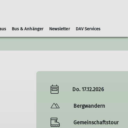
aus
Bus & Anhänger
Newsletter
DAV Services
Leihausrüstung
Schwierigkeitsbewertungen
Geschäftsordnung
Kooperationspartner
Gruppen
Nachrichtenblätter
Do. 17.12.2026
Bergwandern
Gemeinschaftstour