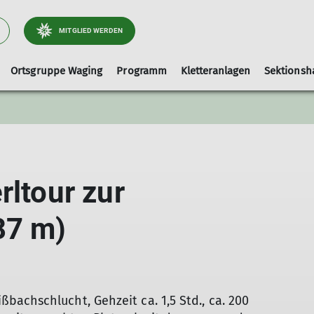
MITGLIED WERDEN
Ortsgruppe Waging
Programm
Kletteranlagen
Sektionsh
Arbeitsgebiet Wege
Ausrüstungslisten
Leihausrüstung
Tourenleiter
Kletterhalle-Waging
Artikel und Berichte
faq
Hallenbelegung (extern)
rltour zur
Kinderklettern
87 m)
achschlucht, Gehzeit ca. 1,5 Std., ca. 200