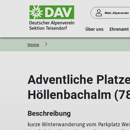
Mein.Alpenverein
Über uns
Ehrenamt
Home
Vorstand
Geschäftsstelle
Boulderhalle Teisendorf
Hinweise
Vorstandschaft
Mitgliedschaft
Reservierungskalender (extern)
Kilterboard
Adventliche Platze
Höllenbachalm (7
Beschreibung
kurze Winterwanderung vom Parkplatz Weißb