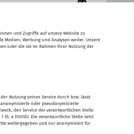
önnen und Zugriffe auf unsere Website zu
ale Medien, Werbung und Analysen weiter. Unsere
ben oder die sie im Rahmen Ihrer Nutzung der
 der Nutzung seines Service durch bzw. lässt
n anonymisierte oder pseudonymisierte
Zweck, den Service der verantwortlichen Stelle
Sektion Teisendorf des
1 lit. a DSGVO. Die verantwortliche Stelle setzt
Deutschen Alpenvereins e.V.
ritte weitergegeben und nur anonymisiert für
Steinwenderstraße 1