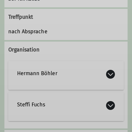
Treffpunkt
nach Absprache
Organisation
Hermann Böhler
+49 8681 2634262
Steffi Fuchs
+49 17634381118
hermann.boehler@dav-
+49 8681 2634262