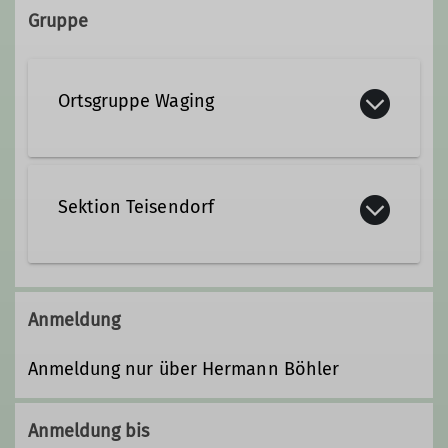
teisendorf.de
Gruppe
+49 170 9234610
stephanie.fuchs@dav-
Qualifikationen
Ortsgruppe Waging
teisendorf.de
Staatlich geprüfte*r Berg- und
Skiführer*in
Qualifikationen
Sektion Teisendorf
Fachübungsleiter*in Mountainbike
Trainer*in C Bergsteigen
Ämter
Trainer*in C Sportklettern Breitensport
Anmeldung
Tourenreferent*in Waging
Ämter
Anmeldung nur über Hermann Böhler
2. Vorsitzende*r Ortsgruppe Waging
Anmeldung bis