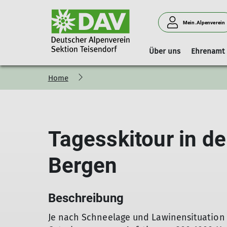
Mein.Alpenverein
Über uns
Ehrenamt
Home
Vorstand
Geschäftsstelle
Boulderhalle Teisendorf
Hinweise
Vorstandschaft
Mitgliedschaft
Reservierungskalender (extern)
Kilterboard
Tagesskitour in d
Bergen
Beschreibung
Je nach Schneelage und Lawinensituation 