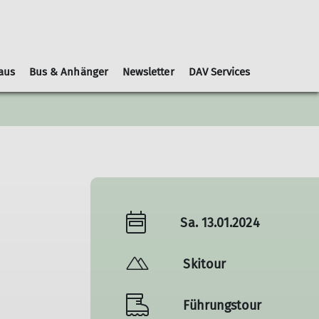
aus
Bus & Anhänger
Newsletter
DAV Services
Leihausrüstung
Schwierigkeitsbewertungen
Geschäftsordnung
Kooperationspartner
Gruppen
Nachrichtenblätter
Sa. 13.01.2024
Skitour
Führungstour