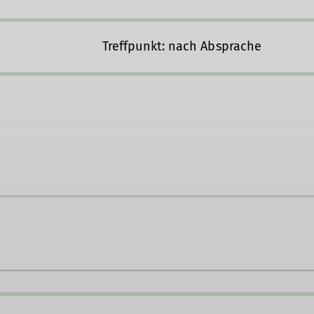
Treffpunkt: nach Absprache
.ober@dav-teisendorf.de