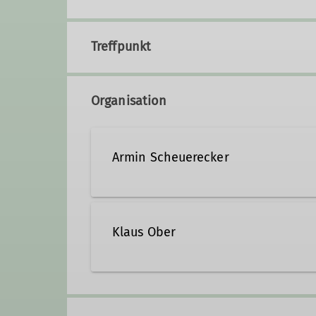
Treffpunkt
Organisation
Armin Scheuerecker
+49 151 56424748
Klaus Ober
Qualifikationen
+49 171 7300700
klaus
Trainer*in C Skibergsteigen