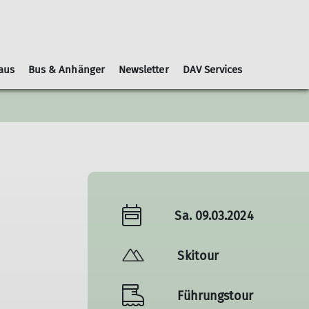
aus
Bus & Anhänger
Newsletter
DAV Services
Leihausrüstung
Schwierigkeitsbewertungen
Geschäftsordnung
Kooperationspartner
Gruppen
Nachrichtenblätter
Sa. 09.03.2024
Skitour
Führungstour