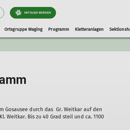
MITGLIED WERDEN
Ortsgruppe Waging
Programm
Kletteranlagen
Sektionsh
Arbeitsgebiet Wege
Ausrüstungslisten
Leihausrüstung
Tourenleiter
Kletterhalle-Waging
Artikel und Berichte
faq
Hallenbelegung (extern)
ukamm
Kinderklettern
m Gosausee durch das Gr. Weitkar auf den
. Weitkar. Bis zu 40 Grad steil und ca. 1100