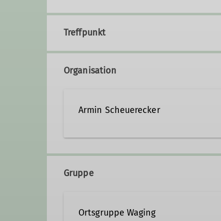
Treffpunkt
Organisation
Armin Scheuerecker
+49 151 56424748
Gruppe
Qualifikationen
Ortsgruppe Waging
Trainer*in C Skibergsteigen