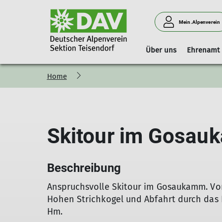
Mein.Alpenverein
Über uns
Ehrenamt
Home
Vorstand
Geschäftsstelle
Boulderhalle Teisendorf
Hinweise
Vorstandschaft
Mitgliedschaft
Reservierungskalender (extern)
Kilterboard
Skitour im Gosa
Beschreibung
Anspruchsvolle Skitour im Gosaukamm. Vo
Hohen Strichkogel und Abfahrt durch das Kl
Hm.