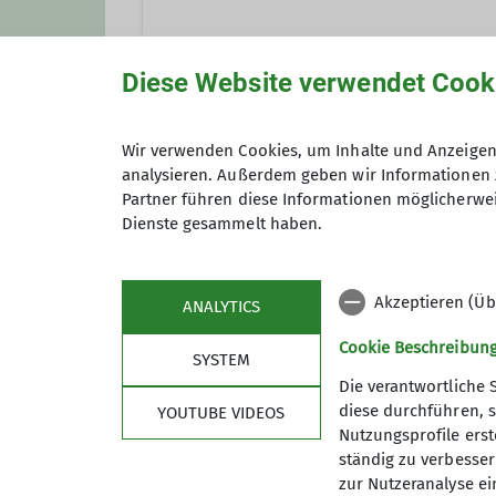
Diese Website verwendet Cook
Anmeldung bis
Wir verwenden Cookies, um Inhalte und Anzeigen 
analysieren. Außerdem geben wir Informationen 
Partner führen diese Informationen möglicherwei
Maximale Teilnehmeranzahl
Dienste gesammelt haben.
Akzeptieren (Üb
ANALYTICS
Cookie Beschreibun
SYSTEM
Die verantwortliche 
diese durchführen, s
YOUTUBE VIDEOS
Nutzungsprofile erste
ständig zu verbessern
Sektion
wich
zur Nutzeranalyse ei