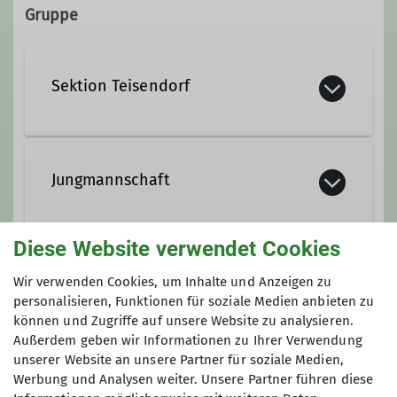
Gruppe
elias.schillinger@gmx.de
Sektion Teisendorf
Qualifikationen
Jugendleiter*in
Jungmannschaft
Diese Website verwendet Cookies
Hier finden sich alle wieder, die für
die Jugendgruppe zu alt werden oder
Anmeldung bis
Wir verwenden Cookies, um Inhalte und Anzeigen zu
diejenigen, die über 18 Jahre alt sind
personalisieren, Funktionen für soziale Medien anbieten zu
und Gefallen am Bergsport gefunden
können und Zugriffe auf unsere Website zu analysieren.
19.02.2024
haben. Wir wollen in einer netten
Außerdem geben wir Informationen zu Ihrer Verwendung
Gruppe gemeinsam etwas erleben,
unserer Website an unsere Partner für soziale Medien,
Werbung und Analysen weiter. Unsere Partner führen diese
wobei der Spass an oberster Stelle