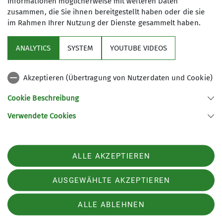
Informationen möglicherweise mit weiteren Daten
steht. Ziel ist auch, Leute
zusammen, die Sie ihnen bereitgestellt haben oder die sie
kennenzulernen, mit denen man auch
im Rahmen Ihrer Nutzung der Dienste gesammelt haben.
mal spontan was unternehmen kann.
Sektion
Unser Kreis kann durchaus noch
ANALYTICS
SYSTEM
YOUTUBE VIDEOS
erweitert werden. Wir unternehmen
wichtige Infos
Skitouren, Bergtouren, hochalpine
Akzeptieren (Übertragung von Nutzerdaten und Cookie)
Touren, Mountainbiketouren.
Partner
Cookie Beschreibung
Verwendete Cookies
Sektion Teisendorf des Deutschen Alpenvereins e.V.
Steinwenderstraße 1
83317 Teisendorf
ALLE AKZEPTIEREN
Telefon +4986666177
Kontakt
AUSGEWÄHLTE AKZEPTIEREN
ALLE ABLEHNEN
Impressum
Datenschutz
Datenschutz-Einstellungen