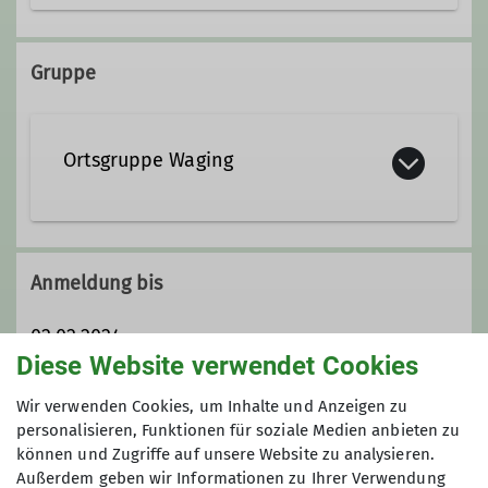
+49 8681 1842
Gruppe
alois.herzig@dav-teisendorf.de
Ortsgruppe Waging
Qualifikationen
Trainer*in B Hochtouren
Anmeldung bis
Ämter
02.02.2024
Diese Website verwendet Cookies
Materialwart Ortsgruppe Waging
Maximale Teilnehmeranzahl
Wir verwenden Cookies, um Inhalte und Anzeigen zu
personalisieren, Funktionen für soziale Medien anbieten zu
können und Zugriffe auf unsere Website zu analysieren.
6
Außerdem geben wir Informationen zu Ihrer Verwendung