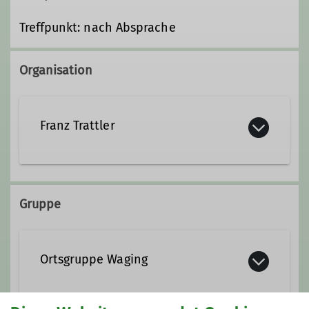
Treffpunkt: nach Absprache
Organisation
Franz Trattler
+49 171 3312152
Gruppe
franztrattler4@gmail.com
Ortsgruppe Waging
Qualifikationen
Fachübungsleiter*in Mountainbike