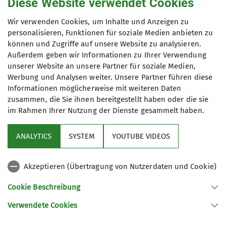
Diese Website verwendet Cookies
Maximale Teilnehmeranzahl
Wir verwenden Cookies, um Inhalte und Anzeigen zu
Ämter
personalisieren, Funktionen für soziale Medien anbieten zu
können und Zugriffe auf unsere Website zu analysieren.
8
Außerdem geben wir Informationen zu Ihrer Verwendung
Beisitzer*in Vorstandschaft Ortsgruppe
unserer Website an unsere Partner für soziale Medien,
Waging
Werbung und Analysen weiter. Unsere Partner führen diese
Informationen möglicherweise mit weiteren Daten
zusammen, die Sie ihnen bereitgestellt haben oder die sie
im Rahmen Ihrer Nutzung der Dienste gesammelt haben.
Sektion
ANALYTICS
SYSTEM
YOUTUBE VIDEOS
wichtige Infos
Akzeptieren (Übertragung von Nutzerdaten und Cookie)
Partner
Cookie Beschreibung
Verwendete Cookies
Sektion Teisendorf des Deutschen Alpenvereins e.V.